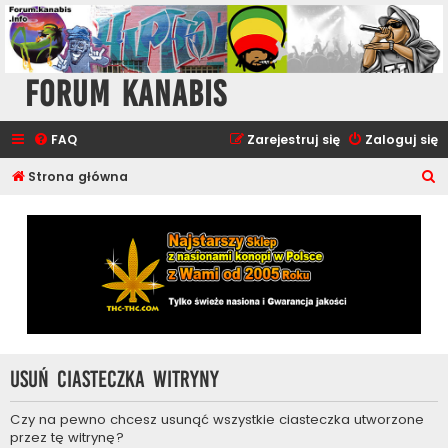
Forum Kanabis
FAQ
Zarejestruj się
Zaloguj się
S
Strona główna
z
u
k
a
j
Usuń ciasteczka witryny
Czy na pewno chcesz usunąć wszystkie ciasteczka utworzone
przez tę witrynę?