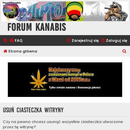
Forum Kanabis
FAQ
Zarejestruj się
Zaloguj się
S
Strona główna
z
u
k
a
j
Usuń ciasteczka witryny
Czy na pewno chcesz usunąć wszystkie ciasteczka utworzone
przez tę witrynę?