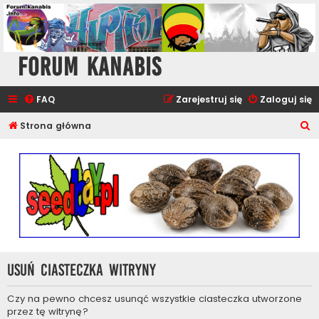
Forum Kanabis
FAQ
Zarejestruj się
Zaloguj się
S
Strona główna
z
u
k
a
j
Usuń ciasteczka witryny
Czy na pewno chcesz usunąć wszystkie ciasteczka utworzone
przez tę witrynę?