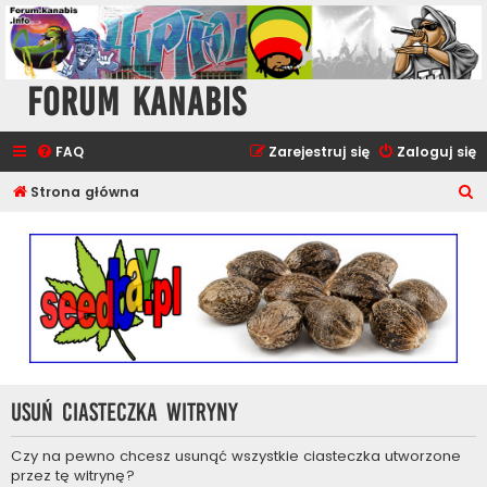
Forum Kanabis
FAQ
Zarejestruj się
Zaloguj się
S
Strona główna
z
u
k
a
j
Usuń ciasteczka witryny
Czy na pewno chcesz usunąć wszystkie ciasteczka utworzone
przez tę witrynę?