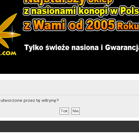
utworzone przez tę witrynę?