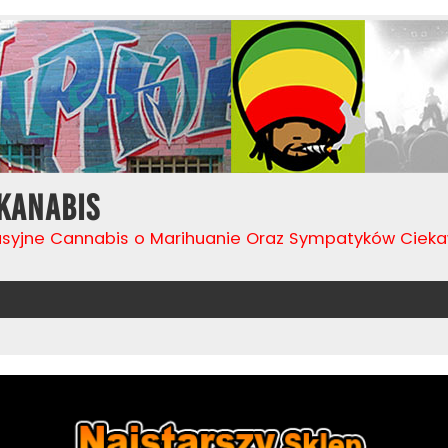
Kanabis
usyjne Cannabis o Marihuanie Oraz Sympatyków Cie