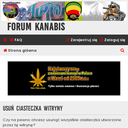
Forum Kanabis
FAQ
Zarejestruj się
Zaloguj się
S
Strona główna
z
u
k
a
j
Usuń ciasteczka witryny
Czy na pewno chcesz usunąć wszystkie ciasteczka utworzone
przez tę witrynę?