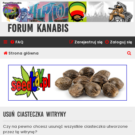
Forum Kanabis
FAQ
Zarejestruj się
Zaloguj się
S
Strona główna
z
u
k
a
j
Usuń ciasteczka witryny
Czy na pewno chcesz usunąć wszystkie ciasteczka utworzone
przez tę witrynę?