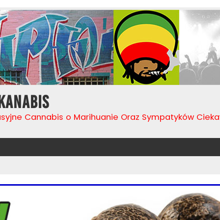
Kanabis
usyjne Cannabis o Marihuanie Oraz Sympatyków Cie