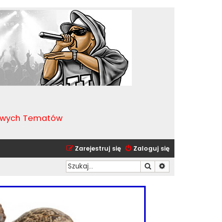
kawych Tematów
Zarejestruj się
Zaloguj się
Szukaj
Wyszukiwanie zaa