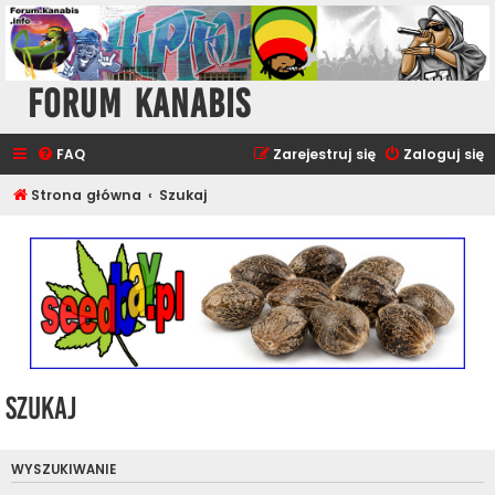
Forum Kanabis
FAQ
Zarejestruj się
Zaloguj się
Strona główna
Szukaj
Szukaj
WYSZUKIWANIE