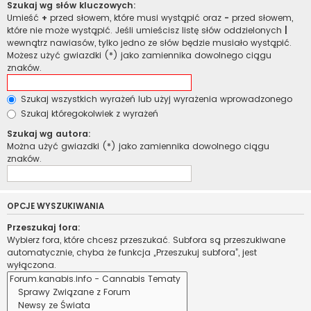
Szukaj wg słów kluczowych:
Umieść
+
przed słowem, które musi wystąpić oraz
-
przed słowem,
które nie może wystąpić. Jeśli umieścisz listę słów oddzielonych
|
wewnątrz nawiasów, tylko jedno ze słów będzie musiało wystąpić.
Możesz użyć gwiazdki (*) jako zamiennika dowolnego ciągu
znaków.
Szukaj wszystkich wyrażeń lub użyj wyrażenia wprowadzonego
Szukaj któregokolwiek z wyrażeń
Szukaj wg autora:
Można użyć gwiazdki (*) jako zamiennika dowolnego ciągu
znaków.
OPCJE WYSZUKIWANIA
Przeszukaj fora:
Wybierz fora, które chcesz przeszukać. Subfora są przeszukiwane
automatycznie, chyba że funkcja „Przeszukuj subfora”, jest
wyłączona.