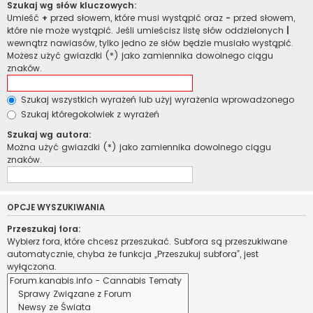
Szukaj wg słów kluczowych:
Umieść
+
przed słowem, które musi wystąpić oraz
-
przed słowem,
które nie może wystąpić. Jeśli umieścisz listę słów oddzielonych
|
wewnątrz nawiasów, tylko jedno ze słów będzie musiało wystąpić.
Możesz użyć gwiazdki (*) jako zamiennika dowolnego ciągu
znaków.
Szukaj wszystkich wyrażeń lub użyj wyrażenia wprowadzonego
Szukaj któregokolwiek z wyrażeń
Szukaj wg autora:
Można użyć gwiazdki (*) jako zamiennika dowolnego ciągu
znaków.
OPCJE WYSZUKIWANIA
Przeszukaj fora:
Wybierz fora, które chcesz przeszukać. Subfora są przeszukiwane
automatycznie, chyba że funkcja „Przeszukuj subfora”, jest
wyłączona.