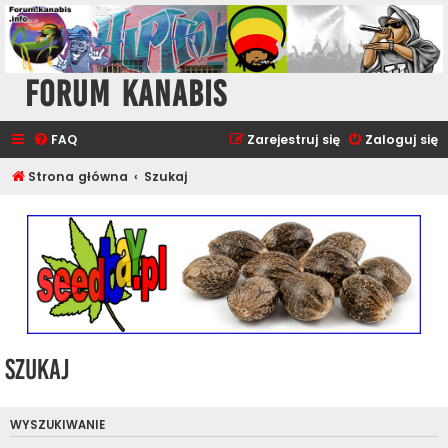
Forum Kanabis
FAQ
Zarejestruj się
Zaloguj się
Strona główna
Szukaj
Szukaj
WYSZUKIWANIE