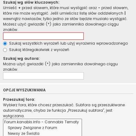
Szukaj wg słów kluczowych:
Umieść
+
przed słowem, które musi wystąpić oraz
-
przed słowem,
które nie może wystąpić. Jeśli umieścisz listę słów oddzielonych
|
wewnątrz nawiasów, tylko jedno ze słów będzie musiało wystąpić.
Możesz użyć gwiazdki (*) jako zamiennika dowolnego ciągu
znaków.
Szukaj wszystkich wyrażeń lub użyj wyrażenia wprowadzonego
Szukaj któregokolwiek z wyrażeń
Szukaj wg autora:
Można użyć gwiazdki (*) jako zamiennika dowolnego ciągu
znaków.
OPCJE WYSZUKIWANIA
Przeszukaj fora:
Wybierz fora, które chcesz przeszukać. Subfora są przeszukiwane
automatycznie, chyba że funkcja „Przeszukuj subfora”, jest
wyłączona.