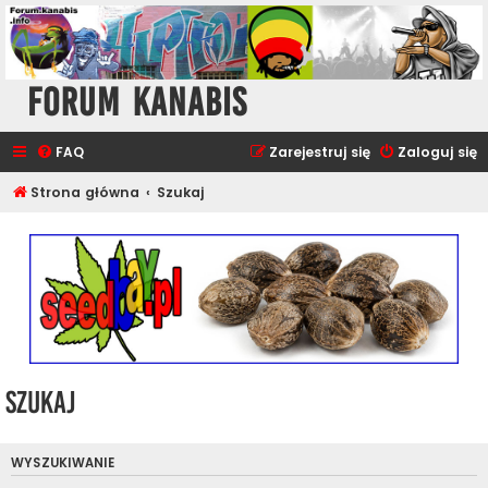
Forum Kanabis
FAQ
Zarejestruj się
Zaloguj się
Strona główna
Szukaj
Szukaj
WYSZUKIWANIE