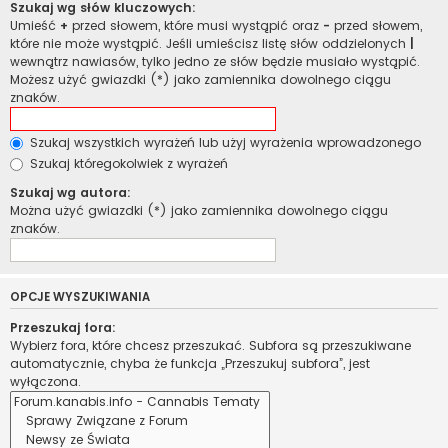
Szukaj wg słów kluczowych:
Umieść
+
przed słowem, które musi wystąpić oraz
-
przed słowem,
które nie może wystąpić. Jeśli umieścisz listę słów oddzielonych
|
wewnątrz nawiasów, tylko jedno ze słów będzie musiało wystąpić.
Możesz użyć gwiazdki (*) jako zamiennika dowolnego ciągu
znaków.
Szukaj wszystkich wyrażeń lub użyj wyrażenia wprowadzonego
Szukaj któregokolwiek z wyrażeń
Szukaj wg autora:
Można użyć gwiazdki (*) jako zamiennika dowolnego ciągu
znaków.
OPCJE WYSZUKIWANIA
Przeszukaj fora:
Wybierz fora, które chcesz przeszukać. Subfora są przeszukiwane
automatycznie, chyba że funkcja „Przeszukuj subfora”, jest
wyłączona.