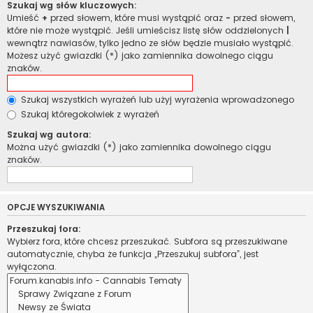
Szukaj wg słów kluczowych:
Umieść
+
przed słowem, które musi wystąpić oraz
-
przed słowem,
które nie może wystąpić. Jeśli umieścisz listę słów oddzielonych
|
wewnątrz nawiasów, tylko jedno ze słów będzie musiało wystąpić.
Możesz użyć gwiazdki (*) jako zamiennika dowolnego ciągu
znaków.
Szukaj wszystkich wyrażeń lub użyj wyrażenia wprowadzonego
Szukaj któregokolwiek z wyrażeń
Szukaj wg autora:
Można użyć gwiazdki (*) jako zamiennika dowolnego ciągu
znaków.
OPCJE WYSZUKIWANIA
Przeszukaj fora:
Wybierz fora, które chcesz przeszukać. Subfora są przeszukiwane
automatycznie, chyba że funkcja „Przeszukuj subfora”, jest
wyłączona.