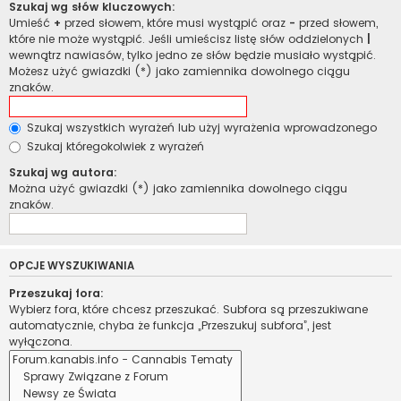
Szukaj wg słów kluczowych:
Umieść
+
przed słowem, które musi wystąpić oraz
-
przed słowem,
które nie może wystąpić. Jeśli umieścisz listę słów oddzielonych
|
wewnątrz nawiasów, tylko jedno ze słów będzie musiało wystąpić.
Możesz użyć gwiazdki (*) jako zamiennika dowolnego ciągu
znaków.
Szukaj wszystkich wyrażeń lub użyj wyrażenia wprowadzonego
Szukaj któregokolwiek z wyrażeń
Szukaj wg autora:
Można użyć gwiazdki (*) jako zamiennika dowolnego ciągu
znaków.
OPCJE WYSZUKIWANIA
Przeszukaj fora:
Wybierz fora, które chcesz przeszukać. Subfora są przeszukiwane
automatycznie, chyba że funkcja „Przeszukuj subfora”, jest
wyłączona.