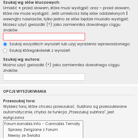
Szukaj wg słów kluczowych:
Umieść
+
przed słowem, które musi wystąpić oraz
-
przed słowem,
które nie może wystąpić. Jeśli umieścisz listę słów oddzielonych
|
wewnątrz nawiasów, tylko jedno ze słów będzie musiało wystąpić.
Możesz użyć gwiazdki (*) jako zamiennika dowolnego ciągu
znaków.
Szukaj wszystkich wyrażeń lub użyj wyrażenia wprowadzonego
Szukaj któregokolwiek z wyrażeń
Szukaj wg autora:
Można użyć gwiazdki (*) jako zamiennika dowolnego ciągu
znaków.
OPCJE WYSZUKIWANIA
Przeszukaj fora:
Wybierz fora, które chcesz przeszukać. Subfora są przeszukiwane
automatycznie, chyba że funkcja „Przeszukuj subfora”, jest
wyłączona.