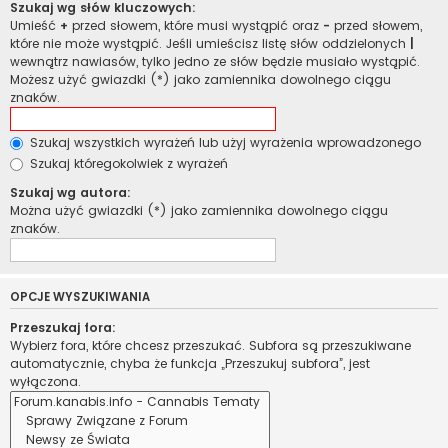
Szukaj wg słów kluczowych:
Umieść
+
przed słowem, które musi wystąpić oraz
-
przed słowem,
które nie może wystąpić. Jeśli umieścisz listę słów oddzielonych
|
wewnątrz nawiasów, tylko jedno ze słów będzie musiało wystąpić.
Możesz użyć gwiazdki (*) jako zamiennika dowolnego ciągu
znaków.
Szukaj wszystkich wyrażeń lub użyj wyrażenia wprowadzonego
Szukaj któregokolwiek z wyrażeń
Szukaj wg autora:
Można użyć gwiazdki (*) jako zamiennika dowolnego ciągu
znaków.
OPCJE WYSZUKIWANIA
Przeszukaj fora:
Wybierz fora, które chcesz przeszukać. Subfora są przeszukiwane
automatycznie, chyba że funkcja „Przeszukuj subfora”, jest
wyłączona.