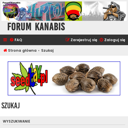
Forum Kanabis
FAQ
Zarejestruj się
Zaloguj się
Strona główna
Szukaj
Szukaj
WYSZUKIWANIE