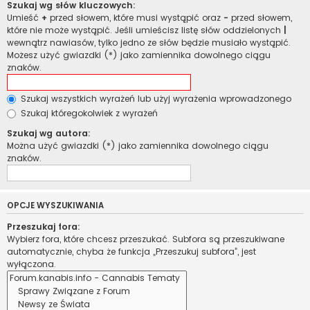
Szukaj wg słów kluczowych:
Umieść
+
przed słowem, które musi wystąpić oraz
-
przed słowem,
które nie może wystąpić. Jeśli umieścisz listę słów oddzielonych
|
wewnątrz nawiasów, tylko jedno ze słów będzie musiało wystąpić.
Możesz użyć gwiazdki (*) jako zamiennika dowolnego ciągu
znaków.
Szukaj wszystkich wyrażeń lub użyj wyrażenia wprowadzonego
Szukaj któregokolwiek z wyrażeń
Szukaj wg autora:
Można użyć gwiazdki (*) jako zamiennika dowolnego ciągu
znaków.
OPCJE WYSZUKIWANIA
Przeszukaj fora:
Wybierz fora, które chcesz przeszukać. Subfora są przeszukiwane
automatycznie, chyba że funkcja „Przeszukuj subfora”, jest
wyłączona.