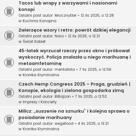
Tacos lub wrapy z warzywami i nasionami
konopi
Ostatni post autor:
MrocznyEter
«
12 lis 2025, o 12:28
w
Kuchnia Konopna
Zwierzęce wzory i retro: powrót dzikiej elegancji
Ostatni post autor:
Naro
«
12 lis 2025, o 12:21
w
Świat Kobiet
45-latek wyrzucał rzeczy przez okno i próbował
wyskoczyć. Policja znalazła u niego marihuanę i
metaamfetaminę
Ostatni post autor:
mentalista
«
7 lis 2025, o 12:56
w
Kronika Kryminalna
Czech Hemp Congress 2025 – Praga, grudzień |
Konopie, ekologia i zielona gospodarka zimą
Ostatni post autor:
BiBajzon
«
7 lis 2025, o 12:52
w
Imprezy i Koncerty
Milicz: „suszenie na sznurku” i kolejna sprawa o
posiadanie marihuany
Ostatni post autor:
wegefood
«
4 lis 2025, o 13:21
w
Kronika Kryminalna