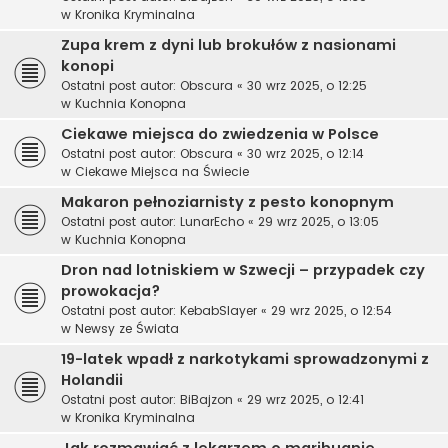
w
Kronika Kryminalna
Zupa krem z dyni lub brokułów z nasionami
konopi
Ostatni post autor:
Obscura
«
30 wrz 2025, o 12:25
w
Kuchnia Konopna
Ciekawe miejsca do zwiedzenia w Polsce
Ostatni post autor:
Obscura
«
30 wrz 2025, o 12:14
w
Ciekawe Miejsca na Świecie
Makaron pełnoziarnisty z pesto konopnym
Ostatni post autor:
LunarEcho
«
29 wrz 2025, o 13:05
w
Kuchnia Konopna
Dron nad lotniskiem w Szwecji – przypadek czy
prowokacja?
Ostatni post autor:
KebabSlayer
«
29 wrz 2025, o 12:54
w
Newsy ze Świata
19-latek wpadł z narkotykami sprowadzonymi z
Holandii
Ostatni post autor:
BiBajzon
«
29 wrz 2025, o 12:41
w
Kronika Kryminalna