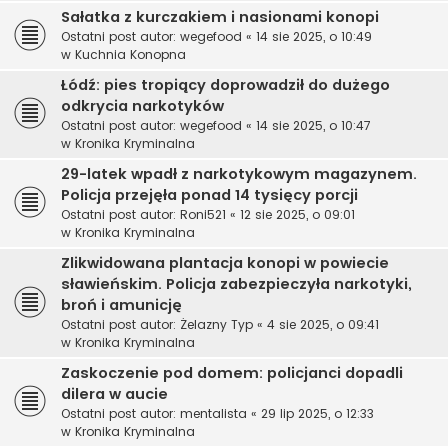
Sałatka z kurczakiem i nasionami konopi
Ostatni post autor:
wegefood
«
14 sie 2025, o 10:49
w
Kuchnia Konopna
Łódź: pies tropiący doprowadził do dużego
odkrycia narkotyków
Ostatni post autor:
wegefood
«
14 sie 2025, o 10:47
w
Kronika Kryminalna
29-latek wpadł z narkotykowym magazynem.
Policja przejęła ponad 14 tysięcy porcji
Ostatni post autor:
Roni521
«
12 sie 2025, o 09:01
w
Kronika Kryminalna
Zlikwidowana plantacja konopi w powiecie
sławieńskim. Policja zabezpieczyła narkotyki,
broń i amunicję
Ostatni post autor:
Żelazny Typ
«
4 sie 2025, o 09:41
w
Kronika Kryminalna
Zaskoczenie pod domem: policjanci dopadli
dilera w aucie
Ostatni post autor:
mentalista
«
29 lip 2025, o 12:33
w
Kronika Kryminalna