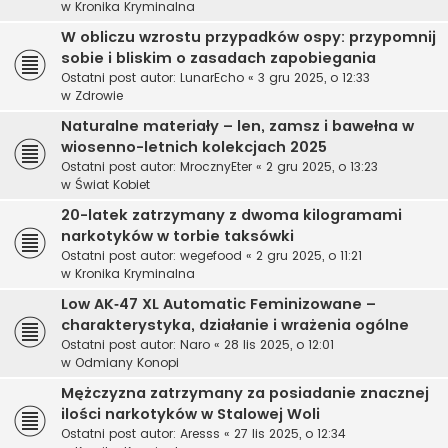
w
Kronika Kryminalna
W obliczu wzrostu przypadków ospy: przypomnij
sobie i bliskim o zasadach zapobiegania
Ostatni post autor:
LunarEcho
«
3 gru 2025, o 12:33
w
Zdrowie
Naturalne materiały – len, zamsz i bawełna w
wiosenno-letnich kolekcjach 2025
Ostatni post autor:
MrocznyEter
«
2 gru 2025, o 13:23
w
Świat Kobiet
20-latek zatrzymany z dwoma kilogramami
narkotyków w torbie taksówki
Ostatni post autor:
wegefood
«
2 gru 2025, o 11:21
w
Kronika Kryminalna
Low AK‑47 XL Automatic Feminizowane –
charakterystyka, działanie i wrażenia ogólne
Ostatni post autor:
Naro
«
28 lis 2025, o 12:01
w
Odmiany Konopi
Mężczyzna zatrzymany za posiadanie znacznej
ilości narkotyków w Stalowej Woli
Ostatni post autor:
Aresss
«
27 lis 2025, o 12:34