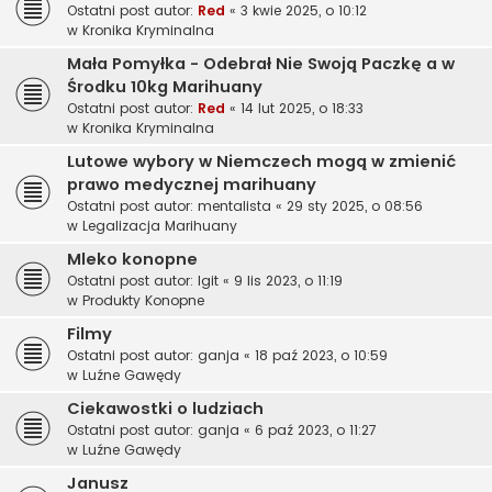
Ostatni post autor:
Red
«
3 kwie 2025, o 10:12
w
Kronika Kryminalna
Mała Pomyłka - Odebrał Nie Swoją Paczkę a w
Środku 10kg Marihuany
Ostatni post autor:
Red
«
14 lut 2025, o 18:33
w
Kronika Kryminalna
Lutowe wybory w Niemczech mogą w zmienić
prawo medycznej marihuany
Ostatni post autor:
mentalista
«
29 sty 2025, o 08:56
w
Legalizacja Marihuany
Mleko konopne
Ostatni post autor:
Igit
«
9 lis 2023, o 11:19
w
Produkty Konopne
Filmy
Ostatni post autor:
ganja
«
18 paź 2023, o 10:59
w
Luźne Gawędy
Ciekawostki o ludziach
Ostatni post autor:
ganja
«
6 paź 2023, o 11:27
w
Luźne Gawędy
Janusz