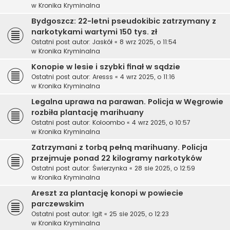
w
Kronika Kryminalna
Bydgoszcz: 22-letni pseudokibic zatrzymany z
narkotykami wartymi 150 tys. zł
Ostatni post autor:
Jaskół
«
8 wrz 2025, o 11:54
w
Kronika Kryminalna
Konopie w lesie i szybki finał w sądzie
Ostatni post autor:
Aresss
«
4 wrz 2025, o 11:16
w
Kronika Kryminalna
Legalna uprawa na parawan. Policja w Węgrowie
rozbiła plantację marihuany
Ostatni post autor:
Koloombo
«
4 wrz 2025, o 10:57
w
Kronika Kryminalna
Zatrzymani z torbą pełną marihuany. Policja
przejmuje ponad 22 kilogramy narkotyków
Ostatni post autor:
Świerzynka
«
28 sie 2025, o 12:59
w
Kronika Kryminalna
Areszt za plantację konopi w powiecie
parczewskim
Ostatni post autor:
Igit
«
25 sie 2025, o 12:23
w
Kronika Kryminalna