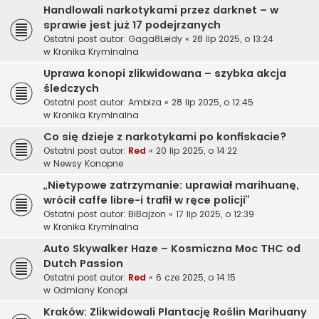
Handlowali narkotykami przez darknet – w
sprawie jest już 17 podejrzanych
Ostatni post autor:
Gaga8Leidy
«
28 lip 2025, o 13:24
w
Kronika Kryminalna
Uprawa konopi zlikwidowana – szybka akcja
śledczych
Ostatni post autor:
Ambiza
«
28 lip 2025, o 12:45
w
Kronika Kryminalna
Co się dzieje z narkotykami po konfiskacie?
Ostatni post autor:
Red
«
20 lip 2025, o 14:22
w
Newsy Konopne
„Nietypowe zatrzymanie: uprawiał marihuanę,
wrócił caffe libre-i trafił w ręce policji”
Ostatni post autor:
BiBajzon
«
17 lip 2025, o 12:39
w
Kronika Kryminalna
Auto Skywalker Haze – Kosmiczna Moc THC od
Dutch Passion
Ostatni post autor:
Red
«
6 cze 2025, o 14:15
w
Odmiany Konopi
Kraków: Zlikwidowali Plantację Roślin Marihuany