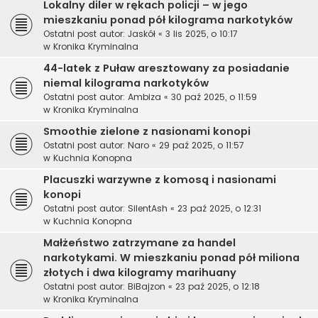
Lokalny diler w rękach policji – w jego
mieszkaniu ponad pół kilograma narkotyków
Ostatni post autor:
Jaskół
«
3 lis 2025, o 10:17
w
Kronika Kryminalna
44-latek z Puław aresztowany za posiadanie
niemal kilograma narkotyków
Ostatni post autor:
Ambiza
«
30 paź 2025, o 11:59
w
Kronika Kryminalna
Smoothie zielone z nasionami konopi
Ostatni post autor:
Naro
«
29 paź 2025, o 11:57
w
Kuchnia Konopna
Placuszki warzywne z komosą i nasionami
konopi
Ostatni post autor:
SilentAsh
«
23 paź 2025, o 12:31
w
Kuchnia Konopna
Małżeństwo zatrzymane za handel
narkotykami. W mieszkaniu ponad pół miliona
złotych i dwa kilogramy marihuany
Ostatni post autor:
BiBajzon
«
23 paź 2025, o 12:18
w
Kronika Kryminalna