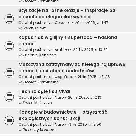
w
Kronika Kryminalna
Stylizacje na różne okazje – inspiracje od
casualu po eleganckie wyjścia
Ostatni post autor:
Obscura
«
26 lis 2025, o 11:47
w
Świat Kobiet
Kapuśniak wigilijny z superfood – nasiona
konopi
Ostatni post autor:
Ambiza
«
26 lis 2025, o 10:25
w
Kuchnia Konopna
Mężczyzna zatrzymany za nielegalną uprawę
konopi i posiadanie narkotyków
Ostatni post autor:
wegefood
«
21 lis 2025, o 11:36
w
Kronika Kryminalna
Technologie i survival
Ostatni post autor:
Naro
«
20 lis 2025, o 12:19
w
Świat Mężczyzn
Konopie w budownictwie – przyszłość
ekologicznych konstrukcji
Ostatni post autor:
Naro
«
13 lis 2025, o 12:56
w
Produkty Konopne