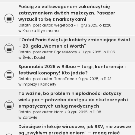
Pościg za volkswagenem zakończył się
zatrzymaniem dwóch mężczyzn. Pasażer
wyrzucił torbę z narkotykami
Ostatni post autor:
wegefood
«
11 gru 2025, o 12:26
w
Kronika Kryminalna
L’Oréal Paris świętuje kobiety zmieniające świat
– 20. gala „Women of Worth”
Ostatni post autor:
PączekMocy
«
11 gru 2025, o 11:05
w
Świat Kobiet
Spannabis 2026 w Bilbao – targi, konferencje i
festiwal konopny! Kto jedzie?
Ostatni post autor:
TransTabe
«
9 gru 2025, o 11:23
w
Imprezy i Koncerty
To ważne, bo problem niepłodności dotyczy
wielu par – potrzeba dostępu do skutecznych i
empatycznych usług medycznych
Ostatni post autor:
Naro
«
9 gru 2025, o 11:08
w
Zdrowie
Dziecięce infekcje wirusowe, jak RSV, nie zawsze
są „zwykłym przeziębieniem” — mogą mieć