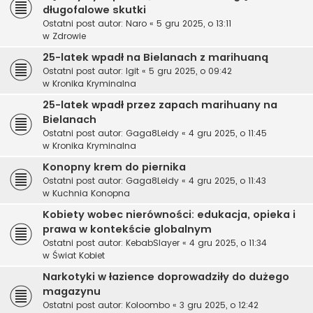
długofalowe skutki
Ostatni post autor:
Naro
«
5 gru 2025, o 13:11
w
Zdrowie
25-latek wpadł na Bielanach z marihuaną
Ostatni post autor:
Igit
«
5 gru 2025, o 09:42
w
Kronika Kryminalna
25-latek wpadł przez zapach marihuany na
Bielanach
Ostatni post autor:
Gaga8Leidy
«
4 gru 2025, o 11:45
w
Kronika Kryminalna
Konopny krem do piernika
Ostatni post autor:
Gaga8Leidy
«
4 gru 2025, o 11:43
w
Kuchnia Konopna
Kobiety wobec nierówności: edukacja, opieka i
prawa w kontekście globalnym
Ostatni post autor:
KebabSlayer
«
4 gru 2025, o 11:34
w
Świat Kobiet
Narkotyki w łazience doprowadziły do dużego
magazynu
Ostatni post autor:
Koloombo
«
3 gru 2025, o 12:42