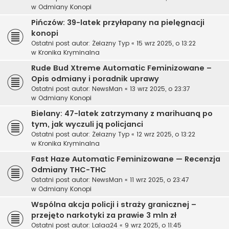
w
Odmiany Konopi
Pińczów: 39-latek przyłapany na pielęgnacji
konopi
Ostatni post autor:
Żelazny Typ
«
15 wrz 2025, o 13:22
w
Kronika Kryminalna
Rude Bud Xtreme Automatic Feminizowane –
Opis odmiany i poradnik uprawy
Ostatni post autor:
NewsMan
«
13 wrz 2025, o 23:37
w
Odmiany Konopi
Bielany: 47-latek zatrzymany z marihuaną po
tym, jak wyczuli ją policjanci
Ostatni post autor:
Żelazny Typ
«
12 wrz 2025, o 13:22
w
Kronika Kryminalna
Fast Haze Automatic Feminizowane — Recenzja
Odmiany THC-THC
Ostatni post autor:
NewsMan
«
11 wrz 2025, o 23:47
w
Odmiany Konopi
Wspólna akcja policji i straży granicznej –
przejęto narkotyki za prawie 3 mln zł
Ostatni post autor:
Lalaa24
«
9 wrz 2025, o 11:45