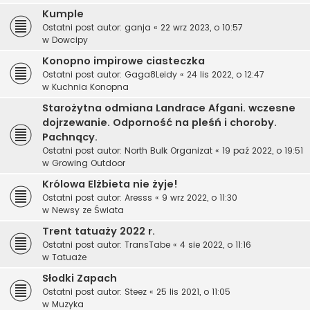
Kumple
Ostatni post autor:
ganja
«
22 wrz 2023, o 10:57
w
Dowcipy
Konopno impirowe ciasteczka
Ostatni post autor:
Gaga8Leidy
«
24 lis 2022, o 12:47
w
Kuchnia Konopna
Starożytna odmiana Landrace Afgani. wczesne
dojrzewanie. Odporność na pleśń i choroby.
Pachnący.
Ostatni post autor:
North Bulk Organizat
«
19 paź 2022, o 19:51
w
Growing Outdoor
Królowa Elżbieta nie żyje!
Ostatni post autor:
Aresss
«
9 wrz 2022, o 11:30
w
Newsy ze Świata
Trent tatuaży 2022 r.
Ostatni post autor:
TransTabe
«
4 sie 2022, o 11:16
w
Tatuaże
Słodki Zapach
Ostatni post autor:
Steez
«
25 lis 2021, o 11:05
w
Muzyka