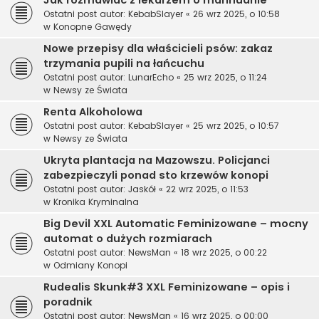
Jak rozmawiać z lekarzem o marihuanie
Ostatni post autor:
KebabSlayer
«
26 wrz 2025, o 10:58
w
Konopne Gawędy
Nowe przepisy dla właścicieli psów: zakaz
trzymania pupili na łańcuchu
Ostatni post autor:
LunarEcho
«
25 wrz 2025, o 11:24
w
Newsy ze Świata
Renta Alkoholowa
Ostatni post autor:
KebabSlayer
«
25 wrz 2025, o 10:57
w
Newsy ze Świata
Ukryta plantacja na Mazowszu. Policjanci
zabezpieczyli ponad sto krzewów konopi
Ostatni post autor:
Jaskół
«
22 wrz 2025, o 11:53
w
Kronika Kryminalna
Big Devil XXL Automatic Feminizowane – mocny
automat o dużych rozmiarach
Ostatni post autor:
NewsMan
«
18 wrz 2025, o 00:22
w
Odmiany Konopi
Rudealis Skunk#3 XXL Feminizowane – opis i
poradnik
Ostatni post autor:
NewsMan
«
16 wrz 2025, o 00:00