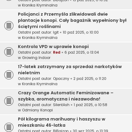
w
Kronika Kryminalna
Policjanci z Przemyśla zlikwidowali dwie
plantacje konopi. Cały bagażnik wypełniony był
ściętymi roślinami
Ostatni post autor:
Igit
«
10 paź 2025, o 10:00
w
Kronika Kryminalna
Kontrola VPD w uprawie konopi
Ostatni post autor:
Red
«
6 paź 2025, o 13:04
w
Growing Indoor
17-latek zatrzymany za sprzedaż narkotyków
nieletnim
Ostatni post autor:
Opaczny
«
2 paź 2025, o 11:20
w
Kronika Kryminalna
Crazy Orange Automatic Feminizowane –
szybka, aromatyczna i niezawodna!
Ostatni post autor:
SilentAsh
«
1 paź 2025, o 10:58
w
Odmiany Konopi
Pół kilograma marihuany i haszyszu w
mieszkaniu 46-latka
Ostatni post autor:
BiBajzon
«
30 wrz 2025, o 13:39