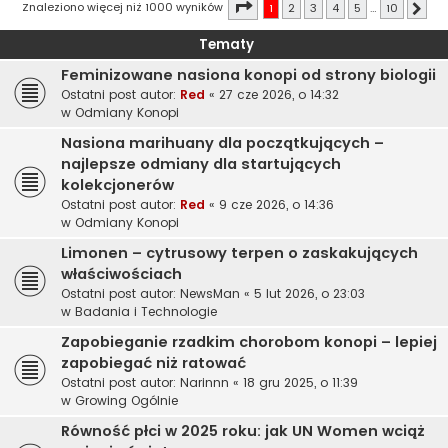
Strona
1
z
10
Znaleziono więcej niż 1000 wyników
1
2
3
4
5
…
10
Nast
Tematy
Feminizowane nasiona konopi od strony biologii
Ostatni post autor:
Red
«
27 cze 2026, o 14:32
w
Odmiany Konopi
Nasiona marihuany dla początkujących –
najlepsze odmiany dla startujących
kolekcjonerów
Ostatni post autor:
Red
«
9 cze 2026, o 14:36
w
Odmiany Konopi
Limonen – cytrusowy terpen o zaskakujących
właściwościach
Ostatni post autor:
NewsMan
«
5 lut 2026, o 23:03
w
Badania i Technologie
Zapobieganie rzadkim chorobom konopi – lepiej
zapobiegać niż ratować
Ostatni post autor:
Narinnn
«
18 gru 2025, o 11:39
w
Growing Ogólnie
Równość płci w 2025 roku: jak UN Women wciąż