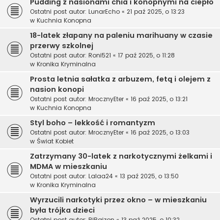
Pudding z nasionami chia i konopnymi na ciepło
Ostatni post autor:
LunarEcho
«
21 paź 2025, o 13:23
w
Kuchnia Konopna
18-latek złapany na paleniu marihuany w czasie
przerwy szkolnej
Ostatni post autor:
Roni521
«
17 paź 2025, o 11:28
w
Kronika Kryminalna
Prosta letnia sałatka z arbuzem, fetą i olejem z
nasion konopi
Ostatni post autor:
MrocznyEter
«
16 paź 2025, o 13:21
w
Kuchnia Konopna
Styl boho – lekkość i romantyzm
Ostatni post autor:
MrocznyEter
«
16 paź 2025, o 13:03
w
Świat Kobiet
Zatrzymany 30-latek z narkotycznymi żelkami i
MDMA w mieszkaniu
Ostatni post autor:
Lalaa24
«
13 paź 2025, o 13:50
w
Kronika Kryminalna
Wyrzucili narkotyki przez okno – w mieszkaniu
była trójka dzieci
Ostatni post autor:
BiBajzon
«
13 paź 2025, o 10:32