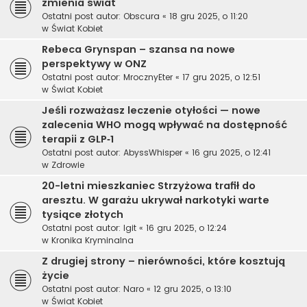
zmienia świat
Ostatni post autor:
Obscura
«
18 gru 2025, o 11:20
w
Świat Kobiet
Rebeca Grynspan – szansa na nowe
perspektywy w ONZ
Ostatni post autor:
MrocznyEter
«
17 gru 2025, o 12:51
w
Świat Kobiet
Jeśli rozważasz leczenie otyłości — nowe
zalecenia WHO mogą wpływać na dostępność
terapii z GLP‑1
Ostatni post autor:
AbyssWhisper
«
16 gru 2025, o 12:41
w
Zdrowie
20-letni mieszkaniec Strzyżowa trafił do
aresztu. W garażu ukrywał narkotyki warte
tysiące złotych
Ostatni post autor:
Igit
«
16 gru 2025, o 12:24
w
Kronika Kryminalna
Z drugiej strony – nierówności, które kosztują
życie
Ostatni post autor:
Naro
«
12 gru 2025, o 13:10
w
Świat Kobiet