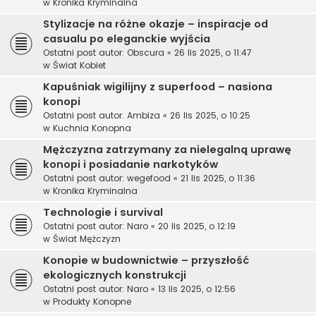
w
Kronika Kryminalna
Stylizacje na różne okazje – inspiracje od
casualu po eleganckie wyjścia
Ostatni post autor:
Obscura
«
26 lis 2025, o 11:47
w
Świat Kobiet
Kapuśniak wigilijny z superfood – nasiona
konopi
Ostatni post autor:
Ambiza
«
26 lis 2025, o 10:25
w
Kuchnia Konopna
Mężczyzna zatrzymany za nielegalną uprawę
konopi i posiadanie narkotyków
Ostatni post autor:
wegefood
«
21 lis 2025, o 11:36
w
Kronika Kryminalna
Technologie i survival
Ostatni post autor:
Naro
«
20 lis 2025, o 12:19
w
Świat Mężczyzn
Konopie w budownictwie – przyszłość
ekologicznych konstrukcji
Ostatni post autor:
Naro
«
13 lis 2025, o 12:56
w
Produkty Konopne