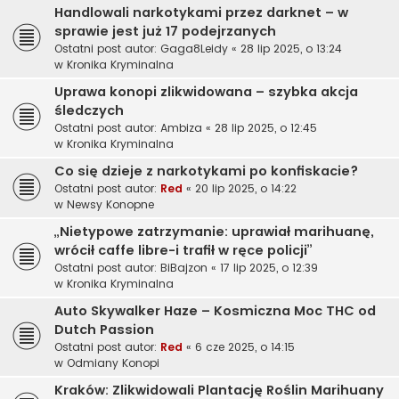
Handlowali narkotykami przez darknet – w
sprawie jest już 17 podejrzanych
Ostatni post autor:
Gaga8Leidy
«
28 lip 2025, o 13:24
w
Kronika Kryminalna
Uprawa konopi zlikwidowana – szybka akcja
śledczych
Ostatni post autor:
Ambiza
«
28 lip 2025, o 12:45
w
Kronika Kryminalna
Co się dzieje z narkotykami po konfiskacie?
Ostatni post autor:
Red
«
20 lip 2025, o 14:22
w
Newsy Konopne
„Nietypowe zatrzymanie: uprawiał marihuanę,
wrócił caffe libre-i trafił w ręce policji”
Ostatni post autor:
BiBajzon
«
17 lip 2025, o 12:39
w
Kronika Kryminalna
Auto Skywalker Haze – Kosmiczna Moc THC od
Dutch Passion
Ostatni post autor:
Red
«
6 cze 2025, o 14:15
w
Odmiany Konopi
Kraków: Zlikwidowali Plantację Roślin Marihuany