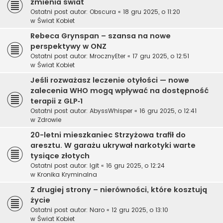
zmienia świat
Ostatni post autor:
Obscura
«
18 gru 2025, o 11:20
w
Świat Kobiet
Rebeca Grynspan – szansa na nowe
perspektywy w ONZ
Ostatni post autor:
MrocznyEter
«
17 gru 2025, o 12:51
w
Świat Kobiet
Jeśli rozważasz leczenie otyłości — nowe
zalecenia WHO mogą wpływać na dostępność
terapii z GLP‑1
Ostatni post autor:
AbyssWhisper
«
16 gru 2025, o 12:41
w
Zdrowie
20-letni mieszkaniec Strzyżowa trafił do
aresztu. W garażu ukrywał narkotyki warte
tysiące złotych
Ostatni post autor:
Igit
«
16 gru 2025, o 12:24
w
Kronika Kryminalna
Z drugiej strony – nierówności, które kosztują
życie
Ostatni post autor:
Naro
«
12 gru 2025, o 13:10
w
Świat Kobiet