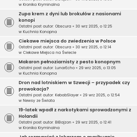
w
Kronika Kryminalna
Zupa krem z dyni lub brokułów z nasionami
konopi
Ostatni post autor:
Obscura
«
30 wrz 2025, o 12:25
w
Kuchnia Konopna
Ciekawe miejsca do zwiedzenia w Polsce
Ostatni post autor:
Obscura
«
30 wrz 2025, o 12:14
w
Ciekawe Miejsca na Świecie
Makaron pełnoziarnisty z pesto konopnym
Ostatni post autor:
LunarEcho
«
29 wrz 2025, o 13:05
w
Kuchnia Konopna
Dron nad lotniskiem w Szwecji – przypadek czy
prowokacja?
Ostatni post autor:
KebabSlayer
«
29 wrz 2025, o 12:54
w
Newsy ze Świata
19-latek wpadł z narkotykami sprowadzonymi z
Holandii
Ostatni post autor:
BiBajzon
«
29 wrz 2025, o 12:41
w
Kronika Kryminalna