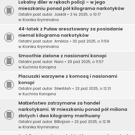
Lokalny diler w rękach policji – w jego
mieszkaniu ponad pół kilograma narkotyków
Ostatni post autor:
Jaskół
«
3 lis 2025, o 10:17
w
Kronika Kryminalna
44-latek z Puław aresztowany za posiadanie
niemal kilograma narkotyków
Ostatni post autor:
Ambiza
«
30 paź 2025, o 11:59
w
Kronika Kryminalna
Smoothie zielone z nasionami konopi
Ostatni post autor:
Naro
«
29 paź 2025, o 11:57
w
Kuchnia Konopna
Placuszki warzywne z komosą i nasionami
konopi
Ostatni post autor:
SilentAsh
«
23 paź 2025, o 12:31
w
Kuchnia Konopna
Małżeństwo zatrzymane za handel
narkotykami. W mieszkaniu ponad pół miliona
złotych i dwa kilogramy marihuany
Ostatni post autor:
BiBajzon
«
23 paź 2025, o 12:18
w
Kronika Kryminalna