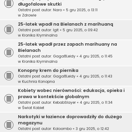
długofalowe skutki
Ostatni post autor:
Naro
«
5 gru 2025, o 13:11
w
Zdrowie
25-latek wpadł na Bielanach z marihuaną
Ostatni post autor:
Igit
«
5 gru 2025, o 09:42
w
Kronika Kryminalna
25-latek wpadł przez zapach marihuany na
Bielanach
Ostatni post autor:
Gaga8Leidy
«
4 gru 2025, o 11:45
w
Kronika Kryminalna
Konopny krem do piernika
Ostatni post autor:
Gaga8Leidy
«
4 gru 2025, o 11:43
w
Kuchnia Konopna
Kobiety wobec nierówności: edukacja, opieka i
prawa w kontekście globalnym
Ostatni post autor:
KebabSlayer
«
4 gru 2025, o 11:34
w
Świat Kobiet
Narkotyki w łazience doprowadziły do dużego
magazynu
Ostatni post autor:
Koloombo
«
3 gru 2025, o 12:42