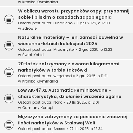
w
Kronika Kryminalna
W obliczu wzrostu przypadków ospy: przypomnij
sobie i bliskim o zasadach zapobiegania
Ostatni post autor:
LunarEcho
«
3 gru 2025, o 12:33
w
Zdrowie
Naturalne materiały – len, zamsz i bawełna w
wiosenno-letnich kolekcjach 2025
Ostatni post autor:
MrocznyEter
«
2 gru 2025, o 13:23
w
Świat Kobiet
20-latek zatrzymany z dwoma kilogramami
narkotyków w torbie taksówki
Ostatni post autor:
wegefood
«
2 gru 2025, o 11:21
w
Kronika Kryminalna
Low AK‑47 XL Automatic Feminizowane –
charakterystyka, działanie i wrażenia ogólne
Ostatni post autor:
Naro
«
28 lis 2025, o 12:01
w
Odmiany Konopi
Mężczyzna zatrzymany za posiadanie znacznej
ilości narkotyków w Stalowej Woli
Ostatni post autor:
Aresss
«
27 lis 2025, o 12:34