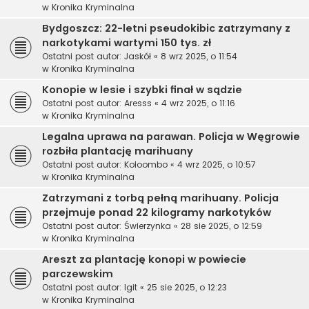
w
Kronika Kryminalna
Bydgoszcz: 22-letni pseudokibic zatrzymany z
narkotykami wartymi 150 tys. zł
Ostatni post autor:
Jaskół
«
8 wrz 2025, o 11:54
w
Kronika Kryminalna
Konopie w lesie i szybki finał w sądzie
Ostatni post autor:
Aresss
«
4 wrz 2025, o 11:16
w
Kronika Kryminalna
Legalna uprawa na parawan. Policja w Węgrowie
rozbiła plantację marihuany
Ostatni post autor:
Koloombo
«
4 wrz 2025, o 10:57
w
Kronika Kryminalna
Zatrzymani z torbą pełną marihuany. Policja
przejmuje ponad 22 kilogramy narkotyków
Ostatni post autor:
Świerzynka
«
28 sie 2025, o 12:59
w
Kronika Kryminalna
Areszt za plantację konopi w powiecie
parczewskim
Ostatni post autor:
Igit
«
25 sie 2025, o 12:23
w
Kronika Kryminalna