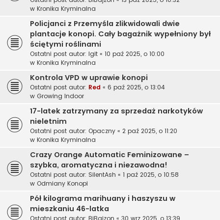
w
Kronika Kryminalna
Policjanci z Przemyśla zlikwidowali dwie
plantacje konopi. Cały bagażnik wypełniony był
ściętymi roślinami
Ostatni post autor:
Igit
«
10 paź 2025, o 10:00
w
Kronika Kryminalna
Kontrola VPD w uprawie konopi
Ostatni post autor:
Red
«
6 paź 2025, o 13:04
w
Growing Indoor
17-latek zatrzymany za sprzedaż narkotyków
nieletnim
Ostatni post autor:
Opaczny
«
2 paź 2025, o 11:20
w
Kronika Kryminalna
Crazy Orange Automatic Feminizowane –
szybka, aromatyczna i niezawodna!
Ostatni post autor:
SilentAsh
«
1 paź 2025, o 10:58
w
Odmiany Konopi
Pół kilograma marihuany i haszyszu w
mieszkaniu 46-latka
Ostatni post autor:
BiBajzon
«
30 wrz 2025, o 13:39