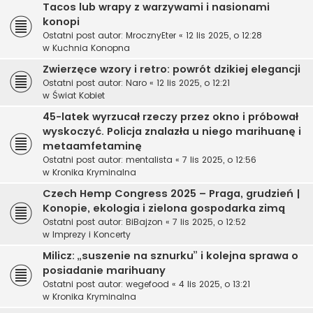
Tacos lub wrapy z warzywami i nasionami
konopi
Ostatni post autor:
MrocznyEter
«
12 lis 2025, o 12:28
w
Kuchnia Konopna
Zwierzęce wzory i retro: powrót dzikiej elegancji
Ostatni post autor:
Naro
«
12 lis 2025, o 12:21
w
Świat Kobiet
45-latek wyrzucał rzeczy przez okno i próbował
wyskoczyć. Policja znalazła u niego marihuanę i
metaamfetaminę
Ostatni post autor:
mentalista
«
7 lis 2025, o 12:56
w
Kronika Kryminalna
Czech Hemp Congress 2025 – Praga, grudzień |
Konopie, ekologia i zielona gospodarka zimą
Ostatni post autor:
BiBajzon
«
7 lis 2025, o 12:52
w
Imprezy i Koncerty
Milicz: „suszenie na sznurku” i kolejna sprawa o
posiadanie marihuany
Ostatni post autor:
wegefood
«
4 lis 2025, o 13:21
w
Kronika Kryminalna