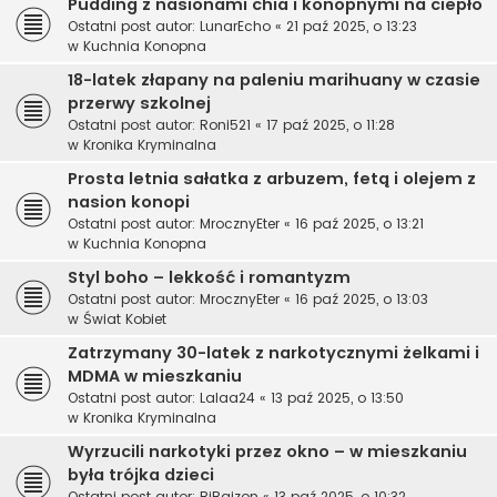
Pudding z nasionami chia i konopnymi na ciepło
Ostatni post autor:
LunarEcho
«
21 paź 2025, o 13:23
w
Kuchnia Konopna
18-latek złapany na paleniu marihuany w czasie
przerwy szkolnej
Ostatni post autor:
Roni521
«
17 paź 2025, o 11:28
w
Kronika Kryminalna
Prosta letnia sałatka z arbuzem, fetą i olejem z
nasion konopi
Ostatni post autor:
MrocznyEter
«
16 paź 2025, o 13:21
w
Kuchnia Konopna
Styl boho – lekkość i romantyzm
Ostatni post autor:
MrocznyEter
«
16 paź 2025, o 13:03
w
Świat Kobiet
Zatrzymany 30-latek z narkotycznymi żelkami i
MDMA w mieszkaniu
Ostatni post autor:
Lalaa24
«
13 paź 2025, o 13:50
w
Kronika Kryminalna
Wyrzucili narkotyki przez okno – w mieszkaniu
była trójka dzieci
Ostatni post autor:
BiBajzon
«
13 paź 2025, o 10:32