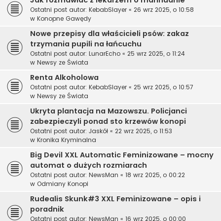
Jak rozmawiać z lekarzem o marihuanie
Ostatni post autor:
KebabSlayer
«
26 wrz 2025, o 10:58
w
Konopne Gawędy
Nowe przepisy dla właścicieli psów: zakaz
trzymania pupili na łańcuchu
Ostatni post autor:
LunarEcho
«
25 wrz 2025, o 11:24
w
Newsy ze Świata
Renta Alkoholowa
Ostatni post autor:
KebabSlayer
«
25 wrz 2025, o 10:57
w
Newsy ze Świata
Ukryta plantacja na Mazowszu. Policjanci
zabezpieczyli ponad sto krzewów konopi
Ostatni post autor:
Jaskół
«
22 wrz 2025, o 11:53
w
Kronika Kryminalna
Big Devil XXL Automatic Feminizowane – mocny
automat o dużych rozmiarach
Ostatni post autor:
NewsMan
«
18 wrz 2025, o 00:22
w
Odmiany Konopi
Rudealis Skunk#3 XXL Feminizowane – opis i
poradnik
Ostatni post autor:
NewsMan
«
16 wrz 2025, o 00:00