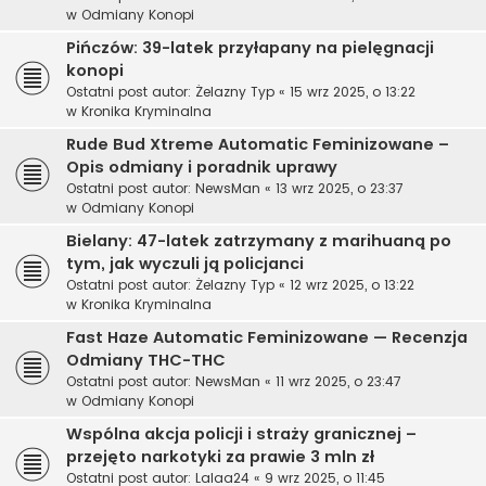
w
Odmiany Konopi
Pińczów: 39-latek przyłapany na pielęgnacji
konopi
Ostatni post autor:
Żelazny Typ
«
15 wrz 2025, o 13:22
w
Kronika Kryminalna
Rude Bud Xtreme Automatic Feminizowane –
Opis odmiany i poradnik uprawy
Ostatni post autor:
NewsMan
«
13 wrz 2025, o 23:37
w
Odmiany Konopi
Bielany: 47-latek zatrzymany z marihuaną po
tym, jak wyczuli ją policjanci
Ostatni post autor:
Żelazny Typ
«
12 wrz 2025, o 13:22
w
Kronika Kryminalna
Fast Haze Automatic Feminizowane — Recenzja
Odmiany THC-THC
Ostatni post autor:
NewsMan
«
11 wrz 2025, o 23:47
w
Odmiany Konopi
Wspólna akcja policji i straży granicznej –
przejęto narkotyki za prawie 3 mln zł
Ostatni post autor:
Lalaa24
«
9 wrz 2025, o 11:45