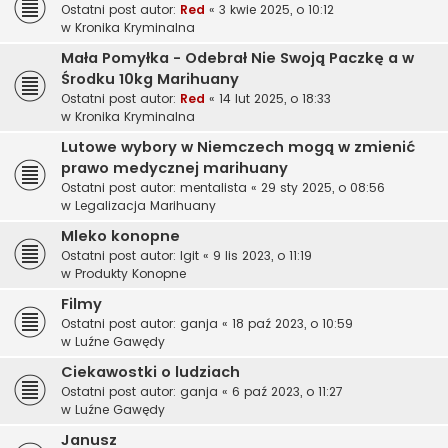
Ostatni post autor:
Red
«
3 kwie 2025, o 10:12
w
Kronika Kryminalna
Mała Pomyłka - Odebrał Nie Swoją Paczkę a w
Środku 10kg Marihuany
Ostatni post autor:
Red
«
14 lut 2025, o 18:33
w
Kronika Kryminalna
Lutowe wybory w Niemczech mogą w zmienić
prawo medycznej marihuany
Ostatni post autor:
mentalista
«
29 sty 2025, o 08:56
w
Legalizacja Marihuany
Mleko konopne
Ostatni post autor:
Igit
«
9 lis 2023, o 11:19
w
Produkty Konopne
Filmy
Ostatni post autor:
ganja
«
18 paź 2023, o 10:59
w
Luźne Gawędy
Ciekawostki o ludziach
Ostatni post autor:
ganja
«
6 paź 2023, o 11:27
w
Luźne Gawędy
Janusz