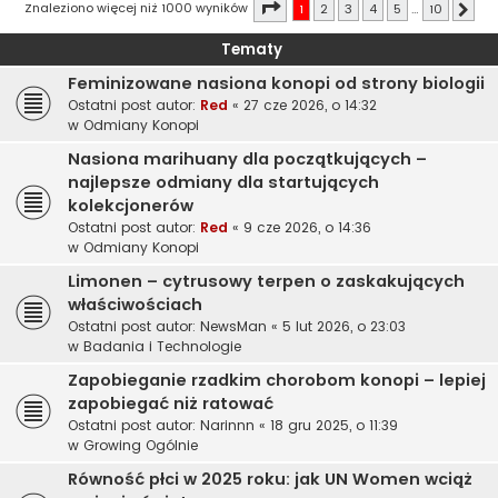
Strona
1
z
10
Znaleziono więcej niż 1000 wyników
1
2
3
4
5
…
10
Nast
Tematy
Feminizowane nasiona konopi od strony biologii
Ostatni post autor:
Red
«
27 cze 2026, o 14:32
w
Odmiany Konopi
Nasiona marihuany dla początkujących –
najlepsze odmiany dla startujących
kolekcjonerów
Ostatni post autor:
Red
«
9 cze 2026, o 14:36
w
Odmiany Konopi
Limonen – cytrusowy terpen o zaskakujących
właściwościach
Ostatni post autor:
NewsMan
«
5 lut 2026, o 23:03
w
Badania i Technologie
Zapobieganie rzadkim chorobom konopi – lepiej
zapobiegać niż ratować
Ostatni post autor:
Narinnn
«
18 gru 2025, o 11:39
w
Growing Ogólnie
Równość płci w 2025 roku: jak UN Women wciąż