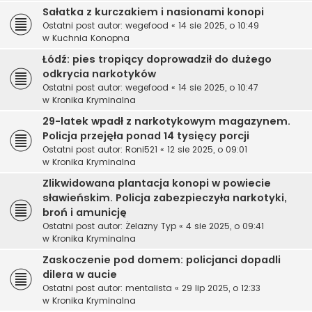
Sałatka z kurczakiem i nasionami konopi
Ostatni post autor:
wegefood
«
14 sie 2025, o 10:49
w
Kuchnia Konopna
Łódź: pies tropiący doprowadził do dużego
odkrycia narkotyków
Ostatni post autor:
wegefood
«
14 sie 2025, o 10:47
w
Kronika Kryminalna
29-latek wpadł z narkotykowym magazynem.
Policja przejęła ponad 14 tysięcy porcji
Ostatni post autor:
Roni521
«
12 sie 2025, o 09:01
w
Kronika Kryminalna
Zlikwidowana plantacja konopi w powiecie
sławieńskim. Policja zabezpieczyła narkotyki,
broń i amunicję
Ostatni post autor:
Żelazny Typ
«
4 sie 2025, o 09:41
w
Kronika Kryminalna
Zaskoczenie pod domem: policjanci dopadli
dilera w aucie
Ostatni post autor:
mentalista
«
29 lip 2025, o 12:33
w
Kronika Kryminalna