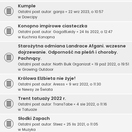
Kumple
Ostatni post autor:
ganja
«
22 wrz 2023, o 10:57
w
Dowcipy
Konopno impirowe ciasteczka
Ostatni post autor:
Gaga8Leidy
«
24 lis 2022, o 12:47
w
Kuchnia Konopna
Starożytna odmiana Landrace Afgani. wczesne
dojrzewanie. Odporność na pleśń i choroby.
Pachnący.
Ostatni post autor:
North Bulk Organizat
«
19 paź 2022, o 19:51
w
Growing Outdoor
Królowa Elżbieta nie żyje!
Ostatni post autor:
Aresss
«
9 wrz 2022, o 11:30
w
Newsy ze Świata
Trent tatuaży 2022 r.
Ostatni post autor:
TransTabe
«
4 sie 2022, o 11:16
w
Tatuaże
Słodki Zapach
Ostatni post autor:
Steez
«
25 lis 2021, o 11:05
w
Muzyka