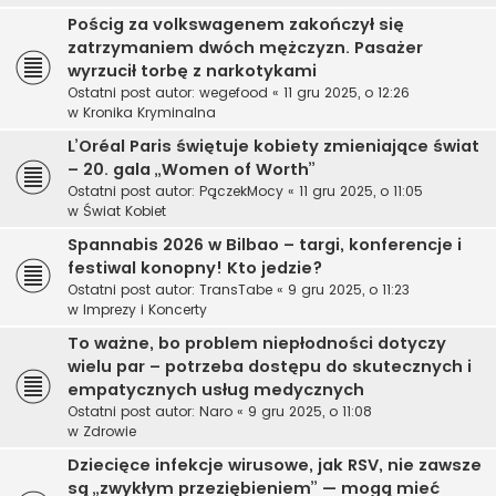
Pościg za volkswagenem zakończył się
zatrzymaniem dwóch mężczyzn. Pasażer
wyrzucił torbę z narkotykami
Ostatni post autor:
wegefood
«
11 gru 2025, o 12:26
w
Kronika Kryminalna
L’Oréal Paris świętuje kobiety zmieniające świat
– 20. gala „Women of Worth”
Ostatni post autor:
PączekMocy
«
11 gru 2025, o 11:05
w
Świat Kobiet
Spannabis 2026 w Bilbao – targi, konferencje i
festiwal konopny! Kto jedzie?
Ostatni post autor:
TransTabe
«
9 gru 2025, o 11:23
w
Imprezy i Koncerty
To ważne, bo problem niepłodności dotyczy
wielu par – potrzeba dostępu do skutecznych i
empatycznych usług medycznych
Ostatni post autor:
Naro
«
9 gru 2025, o 11:08
w
Zdrowie
Dziecięce infekcje wirusowe, jak RSV, nie zawsze
są „zwykłym przeziębieniem” — mogą mieć