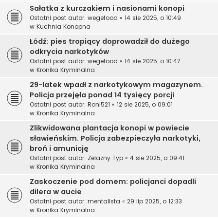
Sałatka z kurczakiem i nasionami konopi
Ostatni post autor:
wegefood
«
14 sie 2025, o 10:49
w
Kuchnia Konopna
Łódź: pies tropiący doprowadził do dużego
odkrycia narkotyków
Ostatni post autor:
wegefood
«
14 sie 2025, o 10:47
w
Kronika Kryminalna
29-latek wpadł z narkotykowym magazynem.
Policja przejęła ponad 14 tysięcy porcji
Ostatni post autor:
Roni521
«
12 sie 2025, o 09:01
w
Kronika Kryminalna
Zlikwidowana plantacja konopi w powiecie
sławieńskim. Policja zabezpieczyła narkotyki,
broń i amunicję
Ostatni post autor:
Żelazny Typ
«
4 sie 2025, o 09:41
w
Kronika Kryminalna
Zaskoczenie pod domem: policjanci dopadli
dilera w aucie
Ostatni post autor:
mentalista
«
29 lip 2025, o 12:33
w
Kronika Kryminalna