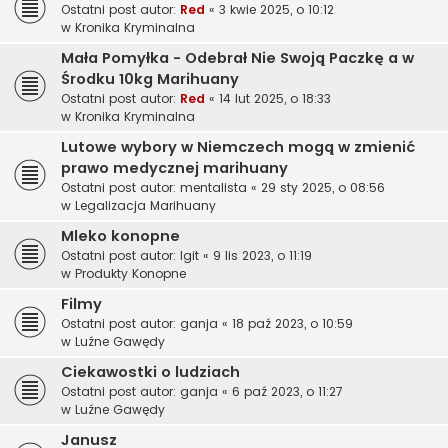
Ostatni post autor:
Red
«
3 kwie 2025, o 10:12
w
Kronika Kryminalna
Mała Pomyłka - Odebrał Nie Swoją Paczkę a w
Środku 10kg Marihuany
Ostatni post autor:
Red
«
14 lut 2025, o 18:33
w
Kronika Kryminalna
Lutowe wybory w Niemczech mogą w zmienić
prawo medycznej marihuany
Ostatni post autor:
mentalista
«
29 sty 2025, o 08:56
w
Legalizacja Marihuany
Mleko konopne
Ostatni post autor:
Igit
«
9 lis 2023, o 11:19
w
Produkty Konopne
Filmy
Ostatni post autor:
ganja
«
18 paź 2023, o 10:59
w
Luźne Gawędy
Ciekawostki o ludziach
Ostatni post autor:
ganja
«
6 paź 2023, o 11:27
w
Luźne Gawędy
Janusz