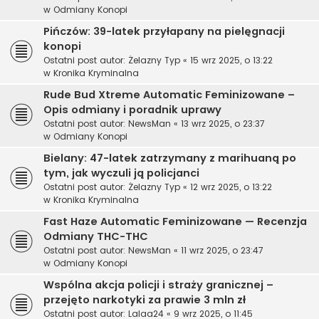
w
Odmiany Konopi
Pińczów: 39-latek przyłapany na pielęgnacji
konopi
Ostatni post autor:
Żelazny Typ
«
15 wrz 2025, o 13:22
w
Kronika Kryminalna
Rude Bud Xtreme Automatic Feminizowane –
Opis odmiany i poradnik uprawy
Ostatni post autor:
NewsMan
«
13 wrz 2025, o 23:37
w
Odmiany Konopi
Bielany: 47-latek zatrzymany z marihuaną po
tym, jak wyczuli ją policjanci
Ostatni post autor:
Żelazny Typ
«
12 wrz 2025, o 13:22
w
Kronika Kryminalna
Fast Haze Automatic Feminizowane — Recenzja
Odmiany THC-THC
Ostatni post autor:
NewsMan
«
11 wrz 2025, o 23:47
w
Odmiany Konopi
Wspólna akcja policji i straży granicznej –
przejęto narkotyki za prawie 3 mln zł
Ostatni post autor:
Lalaa24
«
9 wrz 2025, o 11:45