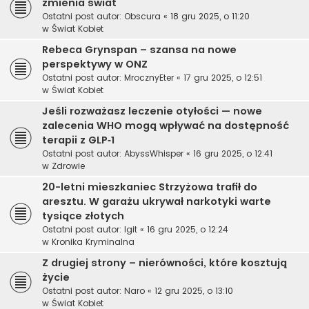
zmienia świat
Ostatni post autor:
Obscura
«
18 gru 2025, o 11:20
w
Świat Kobiet
Rebeca Grynspan – szansa na nowe
perspektywy w ONZ
Ostatni post autor:
MrocznyEter
«
17 gru 2025, o 12:51
w
Świat Kobiet
Jeśli rozważasz leczenie otyłości — nowe
zalecenia WHO mogą wpływać na dostępność
terapii z GLP‑1
Ostatni post autor:
AbyssWhisper
«
16 gru 2025, o 12:41
w
Zdrowie
20-letni mieszkaniec Strzyżowa trafił do
aresztu. W garażu ukrywał narkotyki warte
tysiące złotych
Ostatni post autor:
Igit
«
16 gru 2025, o 12:24
w
Kronika Kryminalna
Z drugiej strony – nierówności, które kosztują
życie
Ostatni post autor:
Naro
«
12 gru 2025, o 13:10
w
Świat Kobiet