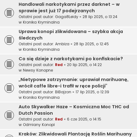
Handlowali narkotykami przez darknet – w
sprawie jest już 17 podejrzanych
Ostatni post autor:
Gaga8Leidy
«
28 lip 2025, o 13:24
w
Kronika Kryminalna
Uprawa konopi zlikwidowana – szybka akcja
śledczych
Ostatni post autor:
Ambiza
«
28 lip 2025, o 12:45
w
Kronika Kryminalna
Co się dzieje z narkotykami po konfiskacie?
Ostatni post autor:
Red
«
20 lip 2025, o 14:22
w
Newsy Konopne
„Nietypowe zatrzymanie: uprawiał marihuanę,
wrócił caffe libre-i trafił w ręce policji”
Ostatni post autor:
BiBajzon
«
17 lip 2025, o 12:39
w
Kronika Kryminalna
Auto Skywalker Haze – Kosmiczna Moc THC od
Dutch Passion
Ostatni post autor:
Red
«
6 cze 2025, o 14:15
w
Odmiany Konopi
Kraków: Zlikwidowali Plantację Roślin Marihuany