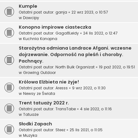
Kumple
Ostatni post autor:
ganja
«
22 wrz 2023, o 10:57
w
Dowcipy
Konopno impirowe ciasteczka
Ostatni post autor:
Gaga8Leidy
«
24 lis 2022, o 12:47
w
Kuchnia Konopna
Starożytna odmiana Landrace Afgani. wczesne
dojrzewanie. Odporność na pleśń i choroby.
Pachnący.
Ostatni post autor:
North Bulk Organizat
«
19 paź 2022, o 19:51
w
Growing Outdoor
Królowa Elżbieta nie żyje!
Ostatni post autor:
Aresss
«
9 wrz 2022, o 11:30
w
Newsy ze Świata
Trent tatuaży 2022 r.
Ostatni post autor:
TransTabe
«
4 sie 2022, o 11:16
w
Tatuaże
Słodki Zapach
Ostatni post autor:
Steez
«
25 lis 2021, o 11:05
w
Muzyka