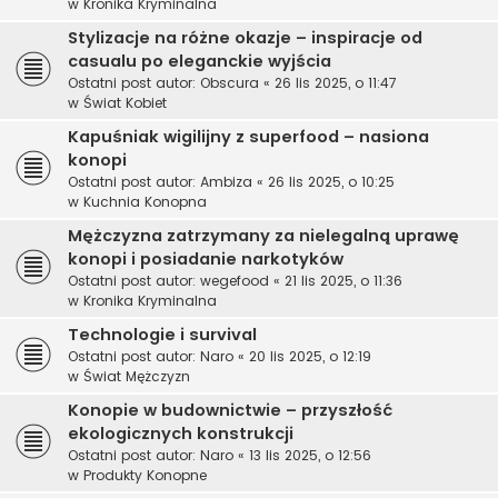
w
Kronika Kryminalna
Stylizacje na różne okazje – inspiracje od
casualu po eleganckie wyjścia
Ostatni post autor:
Obscura
«
26 lis 2025, o 11:47
w
Świat Kobiet
Kapuśniak wigilijny z superfood – nasiona
konopi
Ostatni post autor:
Ambiza
«
26 lis 2025, o 10:25
w
Kuchnia Konopna
Mężczyzna zatrzymany za nielegalną uprawę
konopi i posiadanie narkotyków
Ostatni post autor:
wegefood
«
21 lis 2025, o 11:36
w
Kronika Kryminalna
Technologie i survival
Ostatni post autor:
Naro
«
20 lis 2025, o 12:19
w
Świat Mężczyzn
Konopie w budownictwie – przyszłość
ekologicznych konstrukcji
Ostatni post autor:
Naro
«
13 lis 2025, o 12:56
w
Produkty Konopne