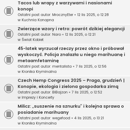
Tacos lub wrapy z warzywami i nasionami
konopi
Ostatni post autor:
MrocznyEter
«
12 lis 2025, o 12:28
w
Kuchnia Konopna
Zwierzęce wzory i retro: powrót dzikiej elegancji
Ostatni post autor:
Naro
«
12 lis 2025, o 12:21
w
Świat Kobiet
45-latek wyrzucał rzeczy przez okno i próbował
wyskoczyć. Policja znalazła u niego marihuanę i
metaamfetaminę
Ostatni post autor:
mentalista
«
7 lis 2025, o 12:56
w
Kronika Kryminalna
Czech Hemp Congress 2025 – Praga, grudzień |
Konopie, ekologia i zielona gospodarka zimą
Ostatni post autor:
BiBajzon
«
7 lis 2025, o 12:52
w
Imprezy i Koncerty
Milicz: „suszenie na sznurku” i kolejna sprawa o
posiadanie marihuany
Ostatni post autor:
wegefood
«
4 lis 2025, o 13:21
w
Kronika Kryminalna