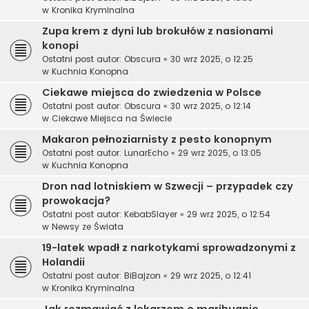
w
Kronika Kryminalna
Zupa krem z dyni lub brokułów z nasionami
konopi
Ostatni post autor:
Obscura
«
30 wrz 2025, o 12:25
w
Kuchnia Konopna
Ciekawe miejsca do zwiedzenia w Polsce
Ostatni post autor:
Obscura
«
30 wrz 2025, o 12:14
w
Ciekawe Miejsca na Świecie
Makaron pełnoziarnisty z pesto konopnym
Ostatni post autor:
LunarEcho
«
29 wrz 2025, o 13:05
w
Kuchnia Konopna
Dron nad lotniskiem w Szwecji – przypadek czy
prowokacja?
Ostatni post autor:
KebabSlayer
«
29 wrz 2025, o 12:54
w
Newsy ze Świata
19-latek wpadł z narkotykami sprowadzonymi z
Holandii
Ostatni post autor:
BiBajzon
«
29 wrz 2025, o 12:41
w
Kronika Kryminalna