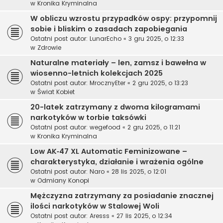
w
Kronika Kryminalna
W obliczu wzrostu przypadków ospy: przypomnij
sobie i bliskim o zasadach zapobiegania
Ostatni post autor:
LunarEcho
«
3 gru 2025, o 12:33
w
Zdrowie
Naturalne materiały – len, zamsz i bawełna w
wiosenno-letnich kolekcjach 2025
Ostatni post autor:
MrocznyEter
«
2 gru 2025, o 13:23
w
Świat Kobiet
20-latek zatrzymany z dwoma kilogramami
narkotyków w torbie taksówki
Ostatni post autor:
wegefood
«
2 gru 2025, o 11:21
w
Kronika Kryminalna
Low AK‑47 XL Automatic Feminizowane –
charakterystyka, działanie i wrażenia ogólne
Ostatni post autor:
Naro
«
28 lis 2025, o 12:01
w
Odmiany Konopi
Mężczyzna zatrzymany za posiadanie znacznej
ilości narkotyków w Stalowej Woli
Ostatni post autor:
Aresss
«
27 lis 2025, o 12:34