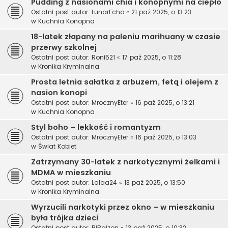
Pudding z nasionami chia i konopnymi na ciepło
Ostatni post autor:
LunarEcho
«
21 paź 2025, o 13:23
w
Kuchnia Konopna
18-latek złapany na paleniu marihuany w czasie
przerwy szkolnej
Ostatni post autor:
Roni521
«
17 paź 2025, o 11:28
w
Kronika Kryminalna
Prosta letnia sałatka z arbuzem, fetą i olejem z
nasion konopi
Ostatni post autor:
MrocznyEter
«
16 paź 2025, o 13:21
w
Kuchnia Konopna
Styl boho – lekkość i romantyzm
Ostatni post autor:
MrocznyEter
«
16 paź 2025, o 13:03
w
Świat Kobiet
Zatrzymany 30-latek z narkotycznymi żelkami i
MDMA w mieszkaniu
Ostatni post autor:
Lalaa24
«
13 paź 2025, o 13:50
w
Kronika Kryminalna
Wyrzucili narkotyki przez okno – w mieszkaniu
była trójka dzieci
Ostatni post autor:
BiBajzon
«
13 paź 2025, o 10:32