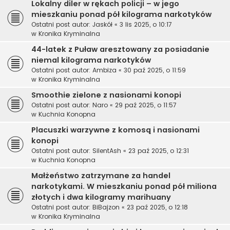
Lokalny diler w rękach policji – w jego
mieszkaniu ponad pół kilograma narkotyków
Ostatni post autor:
Jaskół
«
3 lis 2025, o 10:17
w
Kronika Kryminalna
44-latek z Puław aresztowany za posiadanie
niemal kilograma narkotyków
Ostatni post autor:
Ambiza
«
30 paź 2025, o 11:59
w
Kronika Kryminalna
Smoothie zielone z nasionami konopi
Ostatni post autor:
Naro
«
29 paź 2025, o 11:57
w
Kuchnia Konopna
Placuszki warzywne z komosą i nasionami
konopi
Ostatni post autor:
SilentAsh
«
23 paź 2025, o 12:31
w
Kuchnia Konopna
Małżeństwo zatrzymane za handel
narkotykami. W mieszkaniu ponad pół miliona
złotych i dwa kilogramy marihuany
Ostatni post autor:
BiBajzon
«
23 paź 2025, o 12:18
w
Kronika Kryminalna