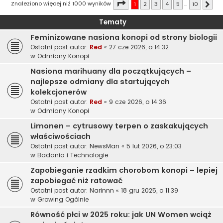
Strona
1
z
10
Znaleziono więcej niż 1000 wyników
1
2
3
4
5
…
10
Nast
Tematy
Feminizowane nasiona konopi od strony biologii
Ostatni post autor:
Red
«
27 cze 2026, o 14:32
w
Odmiany Konopi
Nasiona marihuany dla początkujących –
najlepsze odmiany dla startujących
kolekcjonerów
Ostatni post autor:
Red
«
9 cze 2026, o 14:36
w
Odmiany Konopi
Limonen – cytrusowy terpen o zaskakujących
właściwościach
Ostatni post autor:
NewsMan
«
5 lut 2026, o 23:03
w
Badania i Technologie
Zapobieganie rzadkim chorobom konopi – lepiej
zapobiegać niż ratować
Ostatni post autor:
Narinnn
«
18 gru 2025, o 11:39
w
Growing Ogólnie
Równość płci w 2025 roku: jak UN Women wciąż