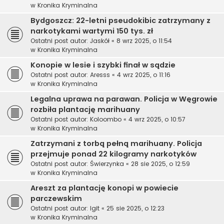
w
Kronika Kryminalna
Bydgoszcz: 22-letni pseudokibic zatrzymany z
narkotykami wartymi 150 tys. zł
Ostatni post autor:
Jaskół
«
8 wrz 2025, o 11:54
w
Kronika Kryminalna
Konopie w lesie i szybki finał w sądzie
Ostatni post autor:
Aresss
«
4 wrz 2025, o 11:16
w
Kronika Kryminalna
Legalna uprawa na parawan. Policja w Węgrowie
rozbiła plantację marihuany
Ostatni post autor:
Koloombo
«
4 wrz 2025, o 10:57
w
Kronika Kryminalna
Zatrzymani z torbą pełną marihuany. Policja
przejmuje ponad 22 kilogramy narkotyków
Ostatni post autor:
Świerzynka
«
28 sie 2025, o 12:59
w
Kronika Kryminalna
Areszt za plantację konopi w powiecie
parczewskim
Ostatni post autor:
Igit
«
25 sie 2025, o 12:23
w
Kronika Kryminalna