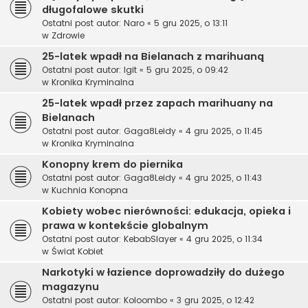
długofalowe skutki
Ostatni post autor:
Naro
«
5 gru 2025, o 13:11
w
Zdrowie
25-latek wpadł na Bielanach z marihuaną
Ostatni post autor:
Igit
«
5 gru 2025, o 09:42
w
Kronika Kryminalna
25-latek wpadł przez zapach marihuany na
Bielanach
Ostatni post autor:
Gaga8Leidy
«
4 gru 2025, o 11:45
w
Kronika Kryminalna
Konopny krem do piernika
Ostatni post autor:
Gaga8Leidy
«
4 gru 2025, o 11:43
w
Kuchnia Konopna
Kobiety wobec nierówności: edukacja, opieka i
prawa w kontekście globalnym
Ostatni post autor:
KebabSlayer
«
4 gru 2025, o 11:34
w
Świat Kobiet
Narkotyki w łazience doprowadziły do dużego
magazynu
Ostatni post autor:
Koloombo
«
3 gru 2025, o 12:42