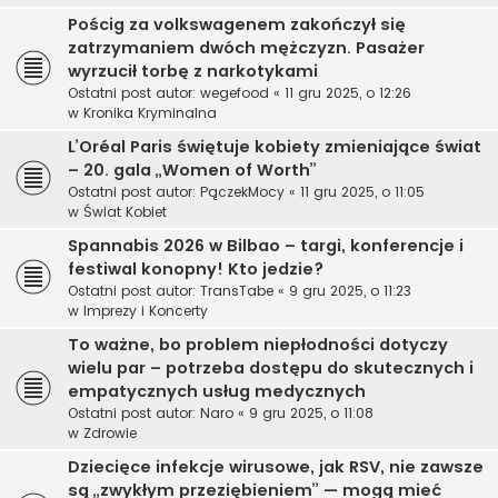
Pościg za volkswagenem zakończył się
zatrzymaniem dwóch mężczyzn. Pasażer
wyrzucił torbę z narkotykami
Ostatni post autor:
wegefood
«
11 gru 2025, o 12:26
w
Kronika Kryminalna
L’Oréal Paris świętuje kobiety zmieniające świat
– 20. gala „Women of Worth”
Ostatni post autor:
PączekMocy
«
11 gru 2025, o 11:05
w
Świat Kobiet
Spannabis 2026 w Bilbao – targi, konferencje i
festiwal konopny! Kto jedzie?
Ostatni post autor:
TransTabe
«
9 gru 2025, o 11:23
w
Imprezy i Koncerty
To ważne, bo problem niepłodności dotyczy
wielu par – potrzeba dostępu do skutecznych i
empatycznych usług medycznych
Ostatni post autor:
Naro
«
9 gru 2025, o 11:08
w
Zdrowie
Dziecięce infekcje wirusowe, jak RSV, nie zawsze
są „zwykłym przeziębieniem” — mogą mieć