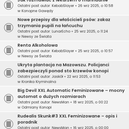
Jak rozmawiać z lekarzem o marihuanie
Ostatni post autor:
KebabSlayer
«
26 wrz 2025, o 10:58
w
Konopne Gawędy
Nowe przepisy dla właścicieli psów: zakaz
trzymania pupili na łańcuchu
Ostatni post autor:
LunarEcho
«
25 wrz 2025, o 11:24
w
Newsy ze Świata
Renta Alkoholowa
Ostatni post autor:
KebabSlayer
«
25 wrz 2025, o 10:57
w
Newsy ze Świata
Ukryta plantacja na Mazowszu. Policjanci
zabezpieczyli ponad sto krzewów konopi
Ostatni post autor:
Jaskół
«
22 wrz 2025, o 11:53
w
Kronika Kryminalna
Big Devil XXL Automatic Feminizowane – mocny
automat o dużych rozmiarach
Ostatni post autor:
NewsMan
«
18 wrz 2025, o 00:22
w
Odmiany Konopi
Rudealis Skunk#3 XXL Feminizowane – opis i
poradnik
Ostatni post autor:
NewsMan
«
16 wrz 2025, o 00:00