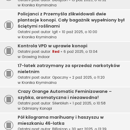
w
Kronika Kryminalna
Policjanci z Przemyśla zlikwidowali dwie
plantacje konopi. Cały bagażnik wypełniony był
ściętymi roślinami
Ostatni post autor:
Igit
«
10 paź 2025, o 10:00
w
Kronika Kryminalna
Kontrola VPD w uprawie konopi
Ostatni post autor:
Red
«
6 paź 2025, o 13:04
w
Growing Indoor
17-latek zatrzymany za sprzedaż narkotyków
nieletnim
Ostatni post autor:
Opaczny
«
2 paź 2025, o 11:20
w
Kronika Kryminalna
Crazy Orange Automatic Feminizowane –
szybka, aromatyczna i niezawodna!
Ostatni post autor:
SilentAsh
«
1 paź 2025, o 10:58
w
Odmiany Konopi
Pół kilograma marihuany i haszyszu w
mieszkaniu 46-latka
Ostatni post autor:
BiBajzon
«
30 wrz 2025, o 13:39