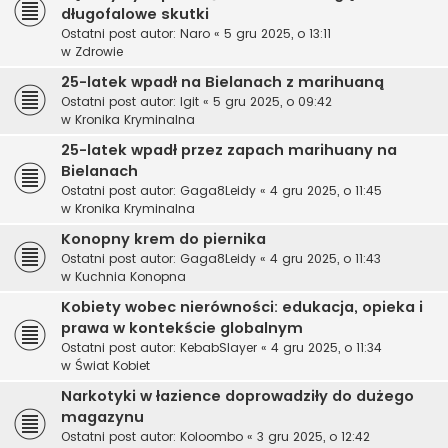
długofalowe skutki
Ostatni post autor:
Naro
«
5 gru 2025, o 13:11
w
Zdrowie
25-latek wpadł na Bielanach z marihuaną
Ostatni post autor:
Igit
«
5 gru 2025, o 09:42
w
Kronika Kryminalna
25-latek wpadł przez zapach marihuany na
Bielanach
Ostatni post autor:
Gaga8Leidy
«
4 gru 2025, o 11:45
w
Kronika Kryminalna
Konopny krem do piernika
Ostatni post autor:
Gaga8Leidy
«
4 gru 2025, o 11:43
w
Kuchnia Konopna
Kobiety wobec nierówności: edukacja, opieka i
prawa w kontekście globalnym
Ostatni post autor:
KebabSlayer
«
4 gru 2025, o 11:34
w
Świat Kobiet
Narkotyki w łazience doprowadziły do dużego
magazynu
Ostatni post autor:
Koloombo
«
3 gru 2025, o 12:42