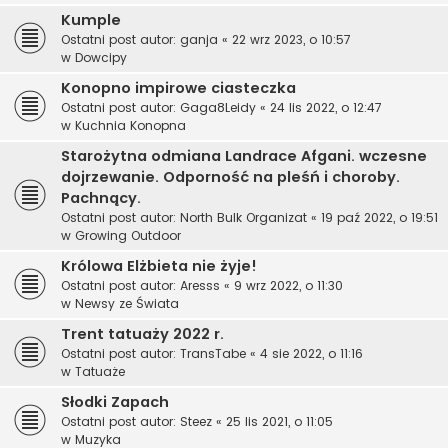
Kumple
Ostatni post autor:
ganja
«
22 wrz 2023, o 10:57
w
Dowcipy
Konopno impirowe ciasteczka
Ostatni post autor:
Gaga8Leidy
«
24 lis 2022, o 12:47
w
Kuchnia Konopna
Starożytna odmiana Landrace Afgani. wczesne
dojrzewanie. Odporność na pleśń i choroby.
Pachnący.
Ostatni post autor:
North Bulk Organizat
«
19 paź 2022, o 19:51
w
Growing Outdoor
Królowa Elżbieta nie żyje!
Ostatni post autor:
Aresss
«
9 wrz 2022, o 11:30
w
Newsy ze Świata
Trent tatuaży 2022 r.
Ostatni post autor:
TransTabe
«
4 sie 2022, o 11:16
w
Tatuaże
Słodki Zapach
Ostatni post autor:
Steez
«
25 lis 2021, o 11:05
w
Muzyka