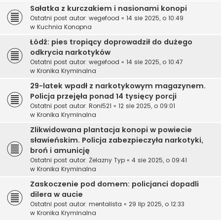
Sałatka z kurczakiem i nasionami konopi
Ostatni post autor:
wegefood
«
14 sie 2025, o 10:49
w
Kuchnia Konopna
Łódź: pies tropiący doprowadził do dużego
odkrycia narkotyków
Ostatni post autor:
wegefood
«
14 sie 2025, o 10:47
w
Kronika Kryminalna
29-latek wpadł z narkotykowym magazynem.
Policja przejęła ponad 14 tysięcy porcji
Ostatni post autor:
Roni521
«
12 sie 2025, o 09:01
w
Kronika Kryminalna
Zlikwidowana plantacja konopi w powiecie
sławieńskim. Policja zabezpieczyła narkotyki,
broń i amunicję
Ostatni post autor:
Żelazny Typ
«
4 sie 2025, o 09:41
w
Kronika Kryminalna
Zaskoczenie pod domem: policjanci dopadli
dilera w aucie
Ostatni post autor:
mentalista
«
29 lip 2025, o 12:33
w
Kronika Kryminalna