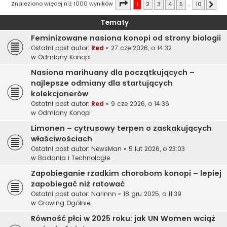
Strona
1
z
10
Znaleziono więcej niż 1000 wyników
1
2
3
4
5
…
10
Nast
Tematy
Feminizowane nasiona konopi od strony biologii
Ostatni post autor:
Red
«
27 cze 2026, o 14:32
w
Odmiany Konopi
Nasiona marihuany dla początkujących –
najlepsze odmiany dla startujących
kolekcjonerów
Ostatni post autor:
Red
«
9 cze 2026, o 14:36
w
Odmiany Konopi
Limonen – cytrusowy terpen o zaskakujących
właściwościach
Ostatni post autor:
NewsMan
«
5 lut 2026, o 23:03
w
Badania i Technologie
Zapobieganie rzadkim chorobom konopi – lepiej
zapobiegać niż ratować
Ostatni post autor:
Narinnn
«
18 gru 2025, o 11:39
w
Growing Ogólnie
Równość płci w 2025 roku: jak UN Women wciąż