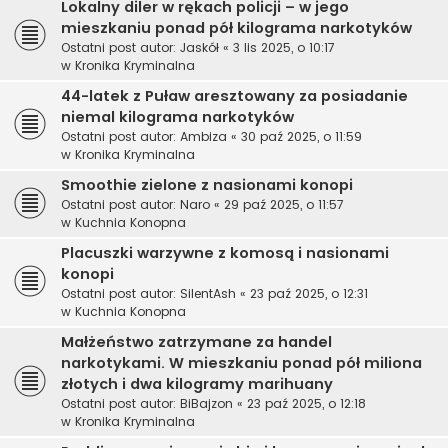
Lokalny diler w rękach policji – w jego
mieszkaniu ponad pół kilograma narkotyków
Ostatni post autor:
Jaskół
«
3 lis 2025, o 10:17
w
Kronika Kryminalna
44-latek z Puław aresztowany za posiadanie
niemal kilograma narkotyków
Ostatni post autor:
Ambiza
«
30 paź 2025, o 11:59
w
Kronika Kryminalna
Smoothie zielone z nasionami konopi
Ostatni post autor:
Naro
«
29 paź 2025, o 11:57
w
Kuchnia Konopna
Placuszki warzywne z komosą i nasionami
konopi
Ostatni post autor:
SilentAsh
«
23 paź 2025, o 12:31
w
Kuchnia Konopna
Małżeństwo zatrzymane za handel
narkotykami. W mieszkaniu ponad pół miliona
złotych i dwa kilogramy marihuany
Ostatni post autor:
BiBajzon
«
23 paź 2025, o 12:18
w
Kronika Kryminalna