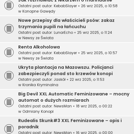
Jak rozmawiać z lekarzem o marihuanie
Ostatni post autor:
KebabSlayer
«
26 wrz 2025, o 10:58
w
Konopne Gawędy
Nowe przepisy dla właścicieli psów: zakaz
trzymania pupili na łańcuchu
Ostatni post autor:
LunarEcho
«
25 wrz 2025, o 11:24
w
Newsy ze Świata
Renta Alkoholowa
Ostatni post autor:
KebabSlayer
«
25 wrz 2025, o 10:57
w
Newsy ze Świata
Ukryta plantacja na Mazowszu. Policjanci
zabezpieczyli ponad sto krzewów konopi
Ostatni post autor:
Jaskół
«
22 wrz 2025, o 11:53
w
Kronika Kryminalna
Big Devil XXL Automatic Feminizowane – mocny
automat o dużych rozmiarach
Ostatni post autor:
NewsMan
«
18 wrz 2025, o 00:22
w
Odmiany Konopi
Rudealis Skunk#3 XXL Feminizowane – opis i
poradnik
Ostatni post autor:
NewsMan
«
16 wrz 2025, o 00:00