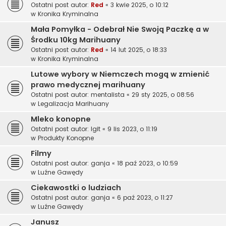
Ostatni post autor:
Red
«
3 kwie 2025, o 10:12
w
Kronika Kryminalna
Mała Pomyłka - Odebrał Nie Swoją Paczkę a w
Środku 10kg Marihuany
Ostatni post autor:
Red
«
14 lut 2025, o 18:33
w
Kronika Kryminalna
Lutowe wybory w Niemczech mogą w zmienić
prawo medycznej marihuany
Ostatni post autor:
mentalista
«
29 sty 2025, o 08:56
w
Legalizacja Marihuany
Mleko konopne
Ostatni post autor:
Igit
«
9 lis 2023, o 11:19
w
Produkty Konopne
Filmy
Ostatni post autor:
ganja
«
18 paź 2023, o 10:59
w
Luźne Gawędy
Ciekawostki o ludziach
Ostatni post autor:
ganja
«
6 paź 2023, o 11:27
w
Luźne Gawędy
Janusz