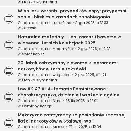
w
Kronika Kryminalna
W obliczu wzrostu przypadków ospy: przypomnij
sobie i bliskim o zasadach zapobiegania
Ostatni post autor:
LunarEcho
«
3 gru 2025, o 12:33
w
Zdrowie
Naturalne materiały – len, zamsz i bawełna w
wiosenno-letnich kolekcjach 2025
Ostatni post autor:
MrocznyEter
«
2 gru 2025, o 13:23
w
Świat Kobiet
20-latek zatrzymany z dwoma kilogramami
narkotyków w torbie taksówki
Ostatni post autor:
wegefood
«
2 gru 2025, o 11:21
w
Kronika Kryminalna
Low AK‑47 XL Automatic Feminizowane –
charakterystyka, działanie i wrażenia ogólne
Ostatni post autor:
Naro
«
28 lis 2025, o 12:01
w
Odmiany Konopi
Mężczyzna zatrzymany za posiadanie znacznej
ilości narkotyków w Stalowej Woli
Ostatni post autor:
Aresss
«
27 lis 2025, o 12:34