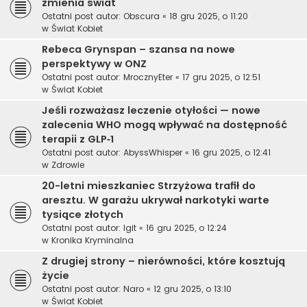
zmienia świat
Ostatni post autor:
Obscura
«
18 gru 2025, o 11:20
w
Świat Kobiet
Rebeca Grynspan – szansa na nowe
perspektywy w ONZ
Ostatni post autor:
MrocznyEter
«
17 gru 2025, o 12:51
w
Świat Kobiet
Jeśli rozważasz leczenie otyłości — nowe
zalecenia WHO mogą wpływać na dostępność
terapii z GLP‑1
Ostatni post autor:
AbyssWhisper
«
16 gru 2025, o 12:41
w
Zdrowie
20-letni mieszkaniec Strzyżowa trafił do
aresztu. W garażu ukrywał narkotyki warte
tysiące złotych
Ostatni post autor:
Igit
«
16 gru 2025, o 12:24
w
Kronika Kryminalna
Z drugiej strony – nierówności, które kosztują
życie
Ostatni post autor:
Naro
«
12 gru 2025, o 13:10
w
Świat Kobiet