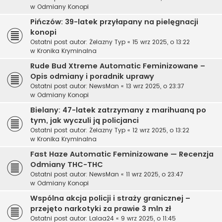
w
Odmiany Konopi
Pińczów: 39-latek przyłapany na pielęgnacji
konopi
Ostatni post autor:
Żelazny Typ
«
15 wrz 2025, o 13:22
w
Kronika Kryminalna
Rude Bud Xtreme Automatic Feminizowane –
Opis odmiany i poradnik uprawy
Ostatni post autor:
NewsMan
«
13 wrz 2025, o 23:37
w
Odmiany Konopi
Bielany: 47-latek zatrzymany z marihuaną po
tym, jak wyczuli ją policjanci
Ostatni post autor:
Żelazny Typ
«
12 wrz 2025, o 13:22
w
Kronika Kryminalna
Fast Haze Automatic Feminizowane — Recenzja
Odmiany THC-THC
Ostatni post autor:
NewsMan
«
11 wrz 2025, o 23:47
w
Odmiany Konopi
Wspólna akcja policji i straży granicznej –
przejęto narkotyki za prawie 3 mln zł
Ostatni post autor:
Lalaa24
«
9 wrz 2025, o 11:45