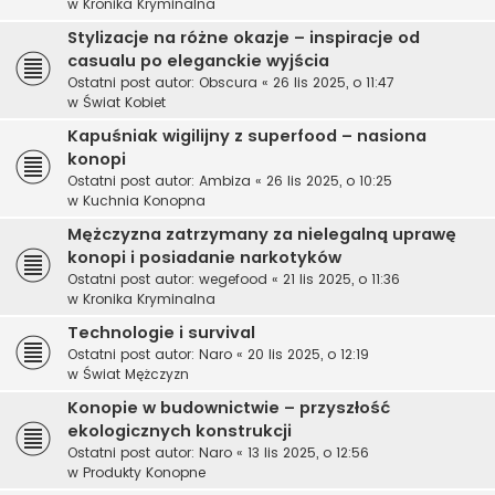
w
Kronika Kryminalna
Stylizacje na różne okazje – inspiracje od
casualu po eleganckie wyjścia
Ostatni post autor:
Obscura
«
26 lis 2025, o 11:47
w
Świat Kobiet
Kapuśniak wigilijny z superfood – nasiona
konopi
Ostatni post autor:
Ambiza
«
26 lis 2025, o 10:25
w
Kuchnia Konopna
Mężczyzna zatrzymany za nielegalną uprawę
konopi i posiadanie narkotyków
Ostatni post autor:
wegefood
«
21 lis 2025, o 11:36
w
Kronika Kryminalna
Technologie i survival
Ostatni post autor:
Naro
«
20 lis 2025, o 12:19
w
Świat Mężczyzn
Konopie w budownictwie – przyszłość
ekologicznych konstrukcji
Ostatni post autor:
Naro
«
13 lis 2025, o 12:56
w
Produkty Konopne