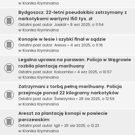
w
Kronika Kryminalna
Bydgoszcz: 22-letni pseudokibic zatrzymany z
narkotykami wartymi 150 tys. zł
Ostatni post autor:
Jaskół
«
8 wrz 2025, o 11:54
w
Kronika Kryminalna
Konopie w lesie i szybki finał w sądzie
Ostatni post autor:
Aresss
«
4 wrz 2025, o 11:16
w
Kronika Kryminalna
Legalna uprawa na parawan. Policja w Węgrowie
rozbiła plantację marihuany
Ostatni post autor:
Koloombo
«
4 wrz 2025, o 10:57
w
Kronika Kryminalna
Zatrzymani z torbą pełną marihuany. Policja
przejmuje ponad 22 kilogramy narkotyków
Ostatni post autor:
Świerzynka
«
28 sie 2025, o 12:59
w
Kronika Kryminalna
Areszt za plantację konopi w powiecie
parczewskim
Ostatni post autor:
Igit
«
25 sie 2025, o 12:23
w
Kronika Kryminalna