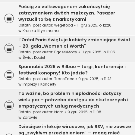
Pościg za volkswagenem zakończył się
zatrzymaniem dwóch mężczyzn. Pasażer
wyrzucił torbę z narkotykami
Ostatni post autor:
wegefood
«
11 gru 2025, o 12:26
w
Kronika Kryminalna
L’Oréal Paris świętuje kobiety zmieniające świat
– 20. gala „Women of Worth”
Ostatni post autor:
PączekMocy
«
11 gru 2025, o 11:05
w
Świat Kobiet
Spannabis 2026 w Bilbao – targi, konferencje i
festiwal konopny! Kto jedzie?
Ostatni post autor:
TransTabe
«
9 gru 2025, o 11:23
w
Imprezy i Koncerty
To ważne, bo problem niepłodności dotyczy
wielu par – potrzeba dostępu do skutecznych i
empatycznych usług medycznych
Ostatni post autor:
Naro
«
9 gru 2025, o 11:08
w
Zdrowie
Dziecięce infekcje wirusowe, jak RSV, nie zawsze
są „zwykłym przeziębieniem” — mogą mieć