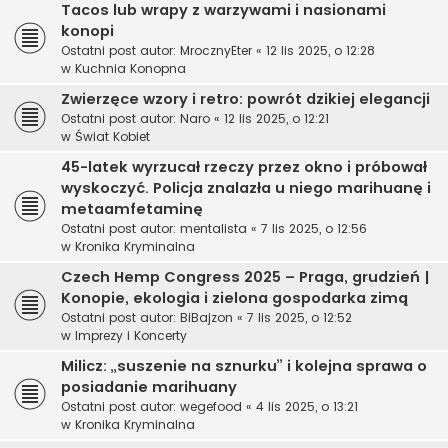
Tacos lub wrapy z warzywami i nasionami
konopi
Ostatni post autor:
MrocznyEter
«
12 lis 2025, o 12:28
w
Kuchnia Konopna
Zwierzęce wzory i retro: powrót dzikiej elegancji
Ostatni post autor:
Naro
«
12 lis 2025, o 12:21
w
Świat Kobiet
45-latek wyrzucał rzeczy przez okno i próbował
wyskoczyć. Policja znalazła u niego marihuanę i
metaamfetaminę
Ostatni post autor:
mentalista
«
7 lis 2025, o 12:56
w
Kronika Kryminalna
Czech Hemp Congress 2025 – Praga, grudzień |
Konopie, ekologia i zielona gospodarka zimą
Ostatni post autor:
BiBajzon
«
7 lis 2025, o 12:52
w
Imprezy i Koncerty
Milicz: „suszenie na sznurku” i kolejna sprawa o
posiadanie marihuany
Ostatni post autor:
wegefood
«
4 lis 2025, o 13:21
w
Kronika Kryminalna