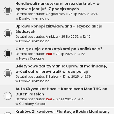
Handlowali narkotykami przez darknet – w
sprawie jest już 17 podejrzanych
Ostatni post autor:
Gaga8Leidy
«
28 lip 2025, o 13:24
w
Kronika Kryminalna
Uprawa konopi zlikwidowana – szybka akcja
śledczych
Ostatni post autor:
Ambiza
«
28 lip 2025, o 12:45
w
Kronika Kryminalna
Co się dzieje z narkotykami po konfiskacie?
Ostatni post autor:
Red
«
20 lip 2025, o 14:22
w
Newsy Konopne
„Nietypowe zatrzymanie: uprawiał marihuanę,
wrócił caffe libre-i trafił w ręce policji”
Ostatni post autor:
BiBajzon
«
17 lip 2025, o 12:39
w
Kronika Kryminalna
Auto Skywalker Haze – Kosmiczna Moc THC od
Dutch Passion
Ostatni post autor:
Red
«
6 cze 2025, o 14:15
w
Odmiany Konopi
Kraków: Zlikwidowali Plantację Roślin Marihuany