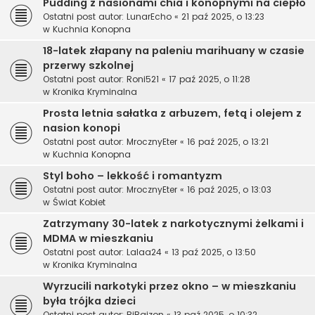
Pudding z nasionami chia i konopnymi na ciepło
Ostatni post autor:
LunarEcho
«
21 paź 2025, o 13:23
w
Kuchnia Konopna
18-latek złapany na paleniu marihuany w czasie
przerwy szkolnej
Ostatni post autor:
Roni521
«
17 paź 2025, o 11:28
w
Kronika Kryminalna
Prosta letnia sałatka z arbuzem, fetą i olejem z
nasion konopi
Ostatni post autor:
MrocznyEter
«
16 paź 2025, o 13:21
w
Kuchnia Konopna
Styl boho – lekkość i romantyzm
Ostatni post autor:
MrocznyEter
«
16 paź 2025, o 13:03
w
Świat Kobiet
Zatrzymany 30-latek z narkotycznymi żelkami i
MDMA w mieszkaniu
Ostatni post autor:
Lalaa24
«
13 paź 2025, o 13:50
w
Kronika Kryminalna
Wyrzucili narkotyki przez okno – w mieszkaniu
była trójka dzieci
Ostatni post autor:
BiBajzon
«
13 paź 2025, o 10:32