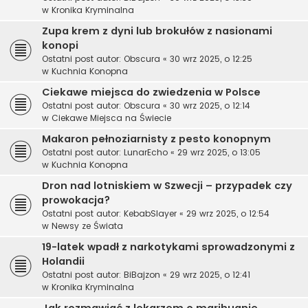
w
Kronika Kryminalna
Zupa krem z dyni lub brokułów z nasionami
konopi
Ostatni post autor:
Obscura
«
30 wrz 2025, o 12:25
w
Kuchnia Konopna
Ciekawe miejsca do zwiedzenia w Polsce
Ostatni post autor:
Obscura
«
30 wrz 2025, o 12:14
w
Ciekawe Miejsca na Świecie
Makaron pełnoziarnisty z pesto konopnym
Ostatni post autor:
LunarEcho
«
29 wrz 2025, o 13:05
w
Kuchnia Konopna
Dron nad lotniskiem w Szwecji – przypadek czy
prowokacja?
Ostatni post autor:
KebabSlayer
«
29 wrz 2025, o 12:54
w
Newsy ze Świata
19-latek wpadł z narkotykami sprowadzonymi z
Holandii
Ostatni post autor:
BiBajzon
«
29 wrz 2025, o 12:41
w
Kronika Kryminalna