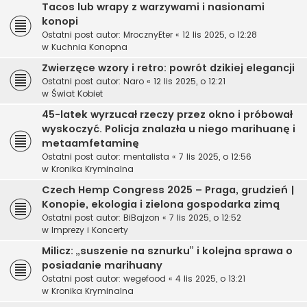
Tacos lub wrapy z warzywami i nasionami
konopi
Ostatni post autor:
MrocznyEter
«
12 lis 2025, o 12:28
w
Kuchnia Konopna
Zwierzęce wzory i retro: powrót dzikiej elegancji
Ostatni post autor:
Naro
«
12 lis 2025, o 12:21
w
Świat Kobiet
45-latek wyrzucał rzeczy przez okno i próbował
wyskoczyć. Policja znalazła u niego marihuanę i
metaamfetaminę
Ostatni post autor:
mentalista
«
7 lis 2025, o 12:56
w
Kronika Kryminalna
Czech Hemp Congress 2025 – Praga, grudzień |
Konopie, ekologia i zielona gospodarka zimą
Ostatni post autor:
BiBajzon
«
7 lis 2025, o 12:52
w
Imprezy i Koncerty
Milicz: „suszenie na sznurku” i kolejna sprawa o
posiadanie marihuany
Ostatni post autor:
wegefood
«
4 lis 2025, o 13:21
w
Kronika Kryminalna