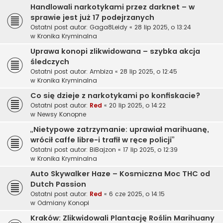
Handlowali narkotykami przez darknet – w
sprawie jest już 17 podejrzanych
Ostatni post autor:
Gaga8Leidy
«
28 lip 2025, o 13:24
w
Kronika Kryminalna
Uprawa konopi zlikwidowana – szybka akcja
śledczych
Ostatni post autor:
Ambiza
«
28 lip 2025, o 12:45
w
Kronika Kryminalna
Co się dzieje z narkotykami po konfiskacie?
Ostatni post autor:
Red
«
20 lip 2025, o 14:22
w
Newsy Konopne
„Nietypowe zatrzymanie: uprawiał marihuanę,
wrócił caffe libre-i trafił w ręce policji”
Ostatni post autor:
BiBajzon
«
17 lip 2025, o 12:39
w
Kronika Kryminalna
Auto Skywalker Haze – Kosmiczna Moc THC od
Dutch Passion
Ostatni post autor:
Red
«
6 cze 2025, o 14:15
w
Odmiany Konopi
Kraków: Zlikwidowali Plantację Roślin Marihuany