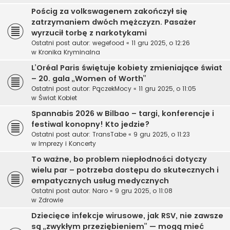
Pościg za volkswagenem zakończył się
zatrzymaniem dwóch mężczyzn. Pasażer
wyrzucił torbę z narkotykami
Ostatni post autor:
wegefood
«
11 gru 2025, o 12:26
w
Kronika Kryminalna
L’Oréal Paris świętuje kobiety zmieniające świat
– 20. gala „Women of Worth”
Ostatni post autor:
PączekMocy
«
11 gru 2025, o 11:05
w
Świat Kobiet
Spannabis 2026 w Bilbao – targi, konferencje i
festiwal konopny! Kto jedzie?
Ostatni post autor:
TransTabe
«
9 gru 2025, o 11:23
w
Imprezy i Koncerty
To ważne, bo problem niepłodności dotyczy
wielu par – potrzeba dostępu do skutecznych i
empatycznych usług medycznych
Ostatni post autor:
Naro
«
9 gru 2025, o 11:08
w
Zdrowie
Dziecięce infekcje wirusowe, jak RSV, nie zawsze
są „zwykłym przeziębieniem” — mogą mieć