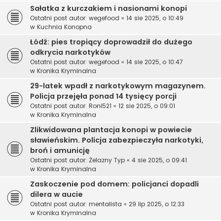
Sałatka z kurczakiem i nasionami konopi
Ostatni post autor:
wegefood
«
14 sie 2025, o 10:49
w
Kuchnia Konopna
Łódź: pies tropiący doprowadził do dużego
odkrycia narkotyków
Ostatni post autor:
wegefood
«
14 sie 2025, o 10:47
w
Kronika Kryminalna
29-latek wpadł z narkotykowym magazynem.
Policja przejęła ponad 14 tysięcy porcji
Ostatni post autor:
Roni521
«
12 sie 2025, o 09:01
w
Kronika Kryminalna
Zlikwidowana plantacja konopi w powiecie
sławieńskim. Policja zabezpieczyła narkotyki,
broń i amunicję
Ostatni post autor:
Żelazny Typ
«
4 sie 2025, o 09:41
w
Kronika Kryminalna
Zaskoczenie pod domem: policjanci dopadli
dilera w aucie
Ostatni post autor:
mentalista
«
29 lip 2025, o 12:33
w
Kronika Kryminalna