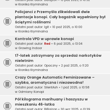
w
Kronika Kryminalna
Policjanci z Przemyśla zlikwidowali dwie
plantacje konopi. Cały bagażnik wypełniony był
ściętymi roślinami
Ostatni post autor:
Igit
«
10 paź 2025, o 10:00
w
Kronika Kryminalna
Kontrola VPD w uprawie konopi
Ostatni post autor:
Red
«
6 paź 2025, o 13:04
w
Growing Indoor
17-latek zatrzymany za sprzedaż narkotyków
nieletnim
Ostatni post autor:
Opaczny
«
2 paź 2025, o 11:20
w
Kronika Kryminalna
Crazy Orange Automatic Feminizowane –
szybka, aromatyczna i niezawodna!
Ostatni post autor:
SilentAsh
«
1 paź 2025, o 10:58
w
Odmiany Konopi
Pół kilograma marihuany i haszyszu w
mieszkaniu 46-latka
Ostatni post autor:
BiBajzon
«
30 wrz 2025, o 13:39