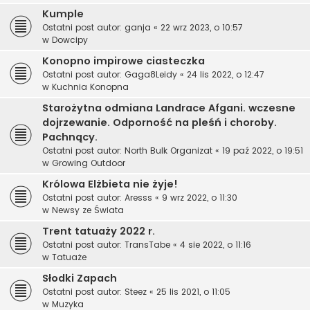
Kumple
Ostatni post autor:
ganja
«
22 wrz 2023, o 10:57
w
Dowcipy
Konopno impirowe ciasteczka
Ostatni post autor:
Gaga8Leidy
«
24 lis 2022, o 12:47
w
Kuchnia Konopna
Starożytna odmiana Landrace Afgani. wczesne
dojrzewanie. Odporność na pleśń i choroby.
Pachnący.
Ostatni post autor:
North Bulk Organizat
«
19 paź 2022, o 19:51
w
Growing Outdoor
Królowa Elżbieta nie żyje!
Ostatni post autor:
Aresss
«
9 wrz 2022, o 11:30
w
Newsy ze Świata
Trent tatuaży 2022 r.
Ostatni post autor:
TransTabe
«
4 sie 2022, o 11:16
w
Tatuaże
Słodki Zapach
Ostatni post autor:
Steez
«
25 lis 2021, o 11:05
w
Muzyka