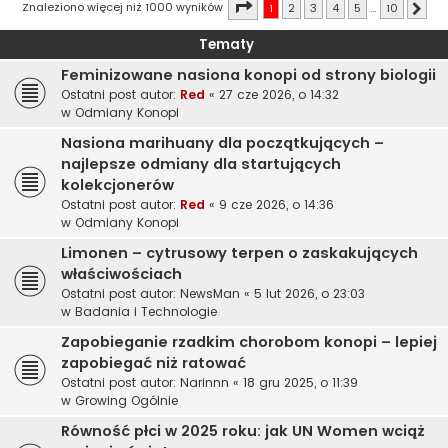
Strona
1
z
10
Znaleziono więcej niż 1000 wyników
1
2
3
4
5
…
10
Nast
Tematy
Feminizowane nasiona konopi od strony biologii
Ostatni post autor:
Red
«
27 cze 2026, o 14:32
w
Odmiany Konopi
Nasiona marihuany dla początkujących –
najlepsze odmiany dla startujących
kolekcjonerów
Ostatni post autor:
Red
«
9 cze 2026, o 14:36
w
Odmiany Konopi
Limonen – cytrusowy terpen o zaskakujących
właściwościach
Ostatni post autor:
NewsMan
«
5 lut 2026, o 23:03
w
Badania i Technologie
Zapobieganie rzadkim chorobom konopi – lepiej
zapobiegać niż ratować
Ostatni post autor:
Narinnn
«
18 gru 2025, o 11:39
w
Growing Ogólnie
Równość płci w 2025 roku: jak UN Women wciąż