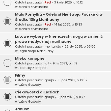
Ostatni post autor:
Red
«
3 kwie 2025, o 10:12
w
Kronika Kryminalna
Mała Pomyłka - Odebrał Nie Swoją Paczkę a w
Środku 10kg Marihuany
Ostatni post autor:
Red
«
14 lut 2025, o 18:33
w
Kronika Kryminalna
Lutowe wybory w Niemczech mogą w zmienić
prawo medycznej marihuany
Ostatni post autor:
mentalista
«
29 sty 2025, o 08:56
w
Legalizacja Marihuany
Mleko konopne
Ostatni post autor:
Igit
«
9 lis 2023, o 11:19
w
Produkty Konopne
Filmy
Ostatni post autor:
ganja
«
18 paź 2023, o 10:59
w
Luźne Gawędy
Ciekawostki o ludziach
Ostatni post autor:
ganja
«
6 paź 2023, o 11:27
w
Luźne Gawędy
Janusz