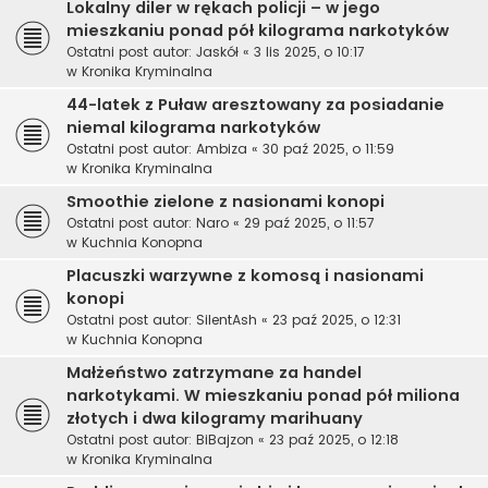
Lokalny diler w rękach policji – w jego
mieszkaniu ponad pół kilograma narkotyków
Ostatni post autor:
Jaskół
«
3 lis 2025, o 10:17
w
Kronika Kryminalna
44-latek z Puław aresztowany za posiadanie
niemal kilograma narkotyków
Ostatni post autor:
Ambiza
«
30 paź 2025, o 11:59
w
Kronika Kryminalna
Smoothie zielone z nasionami konopi
Ostatni post autor:
Naro
«
29 paź 2025, o 11:57
w
Kuchnia Konopna
Placuszki warzywne z komosą i nasionami
konopi
Ostatni post autor:
SilentAsh
«
23 paź 2025, o 12:31
w
Kuchnia Konopna
Małżeństwo zatrzymane za handel
narkotykami. W mieszkaniu ponad pół miliona
złotych i dwa kilogramy marihuany
Ostatni post autor:
BiBajzon
«
23 paź 2025, o 12:18
w
Kronika Kryminalna