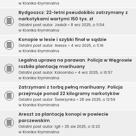
w
Kronika Kryminalna
Bydgoszcz: 22-letni pseudokibic zatrzymany z
narkotykami wartymi 150 tys. zł
Ostatni post autor:
Jaskół
«
8 wrz 2025, o 11:54
w
Kronika Kryminalna
Konopie w lesie i szybki finał w sądzie
Ostatni post autor:
Aresss
«
4 wrz 2025, o 11:16
w
Kronika Kryminalna
Legalna uprawa na parawan. Policja w Węgrowie
rozbiła plantację marihuany
Ostatni post autor:
Koloombo
«
4 wrz 2025, o 10:57
w
Kronika Kryminalna
Zatrzymani z torbą pełną marihuany. Policja
przejmuje ponad 22 kilogramy narkotyków
Ostatni post autor:
Świerzynka
«
28 sie 2025, o 12:59
w
Kronika Kryminalna
Areszt za plantację konopi w powiecie
parczewskim
Ostatni post autor:
Igit
«
25 sie 2025, o 12:23
w
Kronika Kryminalna