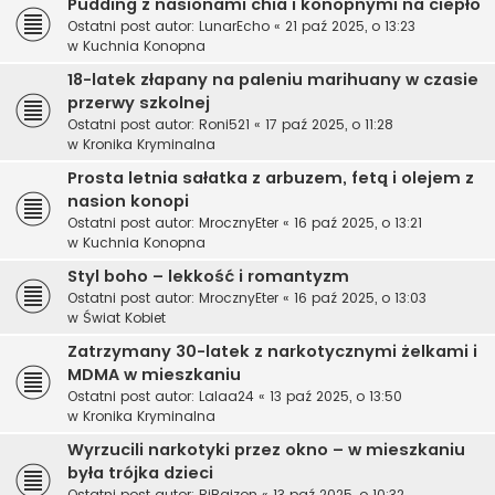
Pudding z nasionami chia i konopnymi na ciepło
Ostatni post autor:
LunarEcho
«
21 paź 2025, o 13:23
w
Kuchnia Konopna
18-latek złapany na paleniu marihuany w czasie
przerwy szkolnej
Ostatni post autor:
Roni521
«
17 paź 2025, o 11:28
w
Kronika Kryminalna
Prosta letnia sałatka z arbuzem, fetą i olejem z
nasion konopi
Ostatni post autor:
MrocznyEter
«
16 paź 2025, o 13:21
w
Kuchnia Konopna
Styl boho – lekkość i romantyzm
Ostatni post autor:
MrocznyEter
«
16 paź 2025, o 13:03
w
Świat Kobiet
Zatrzymany 30-latek z narkotycznymi żelkami i
MDMA w mieszkaniu
Ostatni post autor:
Lalaa24
«
13 paź 2025, o 13:50
w
Kronika Kryminalna
Wyrzucili narkotyki przez okno – w mieszkaniu
była trójka dzieci
Ostatni post autor:
BiBajzon
«
13 paź 2025, o 10:32