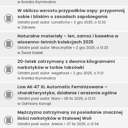
w
Kronika Kryminalna
W obliczu wzrostu przypadków ospy: przypomnij
sobie i bliskim o zasadach zapobiegania
Ostatni post autor:
LunarEcho
«
3 gru 2025, o 12:33
w
Zdrowie
Naturalne materiały – len, zamsz i bawełna w
wiosenno-letnich kolekcjach 2025
Ostatni post autor:
MrocznyEter
«
2 gru 2025, o 13:23
w
Świat Kobiet
20-latek zatrzymany z dwoma kilogramami
narkotyków w torbie taksówki
Ostatni post autor:
wegefood
«
2 gru 2025, o 11:21
w
Kronika Kryminalna
Low AK‑47 XL Automatic Feminizowane –
charakterystyka, działanie i wrażenia ogólne
Ostatni post autor:
Naro
«
28 lis 2025, o 12:01
w
Odmiany Konopi
Mężczyzna zatrzymany za posiadanie znacznej
ilości narkotyków w Stalowej Woli
Ostatni post autor:
Aresss
«
27 lis 2025, o 12:34