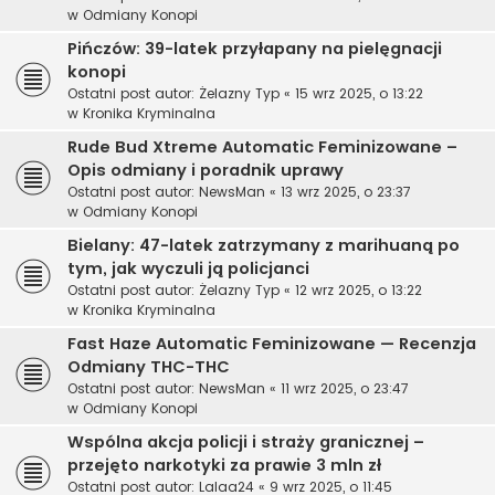
w
Odmiany Konopi
Pińczów: 39-latek przyłapany na pielęgnacji
konopi
Ostatni post autor:
Żelazny Typ
«
15 wrz 2025, o 13:22
w
Kronika Kryminalna
Rude Bud Xtreme Automatic Feminizowane –
Opis odmiany i poradnik uprawy
Ostatni post autor:
NewsMan
«
13 wrz 2025, o 23:37
w
Odmiany Konopi
Bielany: 47-latek zatrzymany z marihuaną po
tym, jak wyczuli ją policjanci
Ostatni post autor:
Żelazny Typ
«
12 wrz 2025, o 13:22
w
Kronika Kryminalna
Fast Haze Automatic Feminizowane — Recenzja
Odmiany THC-THC
Ostatni post autor:
NewsMan
«
11 wrz 2025, o 23:47
w
Odmiany Konopi
Wspólna akcja policji i straży granicznej –
przejęto narkotyki za prawie 3 mln zł
Ostatni post autor:
Lalaa24
«
9 wrz 2025, o 11:45