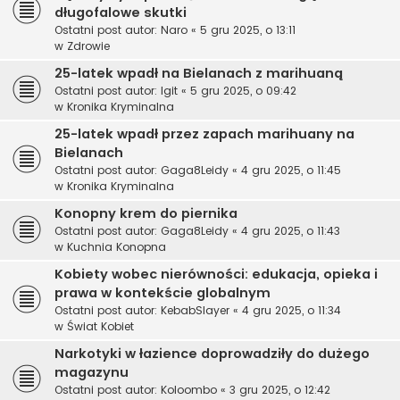
długofalowe skutki
Ostatni post autor:
Naro
«
5 gru 2025, o 13:11
w
Zdrowie
25-latek wpadł na Bielanach z marihuaną
Ostatni post autor:
Igit
«
5 gru 2025, o 09:42
w
Kronika Kryminalna
25-latek wpadł przez zapach marihuany na
Bielanach
Ostatni post autor:
Gaga8Leidy
«
4 gru 2025, o 11:45
w
Kronika Kryminalna
Konopny krem do piernika
Ostatni post autor:
Gaga8Leidy
«
4 gru 2025, o 11:43
w
Kuchnia Konopna
Kobiety wobec nierówności: edukacja, opieka i
prawa w kontekście globalnym
Ostatni post autor:
KebabSlayer
«
4 gru 2025, o 11:34
w
Świat Kobiet
Narkotyki w łazience doprowadziły do dużego
magazynu
Ostatni post autor:
Koloombo
«
3 gru 2025, o 12:42