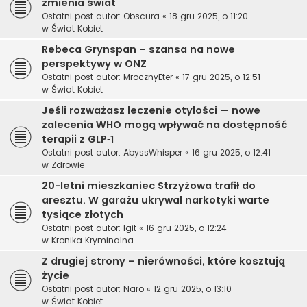
zmienia świat
Ostatni post autor:
Obscura
«
18 gru 2025, o 11:20
w
Świat Kobiet
Rebeca Grynspan – szansa na nowe
perspektywy w ONZ
Ostatni post autor:
MrocznyEter
«
17 gru 2025, o 12:51
w
Świat Kobiet
Jeśli rozważasz leczenie otyłości — nowe
zalecenia WHO mogą wpływać na dostępność
terapii z GLP‑1
Ostatni post autor:
AbyssWhisper
«
16 gru 2025, o 12:41
w
Zdrowie
20-letni mieszkaniec Strzyżowa trafił do
aresztu. W garażu ukrywał narkotyki warte
tysiące złotych
Ostatni post autor:
Igit
«
16 gru 2025, o 12:24
w
Kronika Kryminalna
Z drugiej strony – nierówności, które kosztują
życie
Ostatni post autor:
Naro
«
12 gru 2025, o 13:10
w
Świat Kobiet