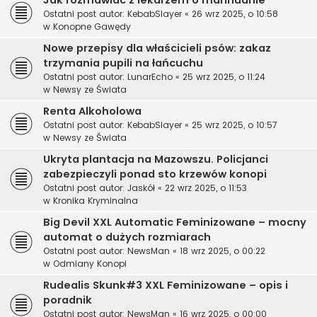
Jak rozmawiać z lekarzem o marihuanie
Ostatni post autor:
KebabSlayer
«
26 wrz 2025, o 10:58
w
Konopne Gawędy
Nowe przepisy dla właścicieli psów: zakaz
trzymania pupili na łańcuchu
Ostatni post autor:
LunarEcho
«
25 wrz 2025, o 11:24
w
Newsy ze Świata
Renta Alkoholowa
Ostatni post autor:
KebabSlayer
«
25 wrz 2025, o 10:57
w
Newsy ze Świata
Ukryta plantacja na Mazowszu. Policjanci
zabezpieczyli ponad sto krzewów konopi
Ostatni post autor:
Jaskół
«
22 wrz 2025, o 11:53
w
Kronika Kryminalna
Big Devil XXL Automatic Feminizowane – mocny
automat o dużych rozmiarach
Ostatni post autor:
NewsMan
«
18 wrz 2025, o 00:22
w
Odmiany Konopi
Rudealis Skunk#3 XXL Feminizowane – opis i
poradnik
Ostatni post autor:
NewsMan
«
16 wrz 2025, o 00:00