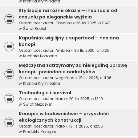
w
Kronika Kryminalna
Stylizacje na różne okazje – inspiracje od
casualu po eleganckie wyjścia
Ostatni post autor:
Obscura
«
26 lis 2025, o 11:47
w
Świat Kobiet
Kapuśniak wigilijny z superfood – nasiona
konopi
Ostatni post autor:
Ambiza
«
26 lis 2025, o 10:25
w
Kuchnia Konopna
Mężczyzna zatrzymany za nielegalną uprawę
konopi i posiadanie narkotyków
Ostatni post autor:
wegefood
«
21 lis 2025, o 11:36
w
Kronika Kryminalna
Technologie i survival
Ostatni post autor:
Naro
«
20 lis 2025, o 12:19
w
Świat Mężczyzn
Konopie w budownictwie – przyszłość
ekologicznych konstrukcji
Ostatni post autor:
Naro
«
13 lis 2025, o 12:56
w
Produkty Konopne