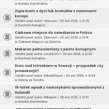
w
Kronika Kryminalna
Zupa krem z dyni lub brokułów z nasionami
konopi
Ostatni post autor:
Obscura
«
30 wrz 2025, o 12:25
w
Kuchnia Konopna
Ciekawe miejsca do zwiedzenia w Polsce
Ostatni post autor:
Obscura
«
30 wrz 2025, o 12:14
w
Ciekawe Miejsca na Świecie
Makaron pełnoziarnisty z pesto konopnym
Ostatni post autor:
LunarEcho
«
29 wrz 2025, o 13:05
w
Kuchnia Konopna
Dron nad lotniskiem w Szwecji – przypadek czy
prowokacja?
Ostatni post autor:
KebabSlayer
«
29 wrz 2025, o 12:54
w
Newsy ze Świata
19-latek wpadł z narkotykami sprowadzonymi z
Holandii
Ostatni post autor:
BiBajzon
«
29 wrz 2025, o 12:41
w
Kronika Kryminalna