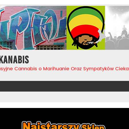
Kanabis
usyjne Cannabis o Marihuanie Oraz Sympatyków Cie