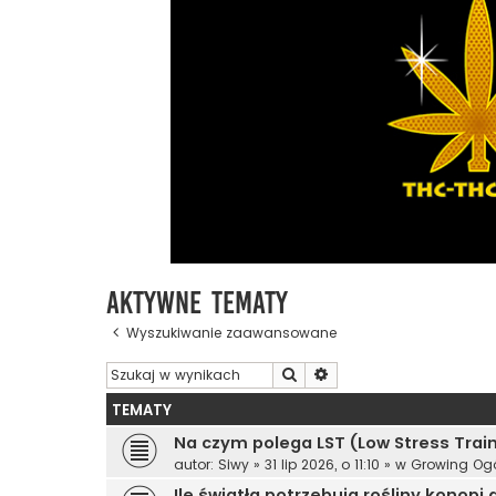
Aktywne tematy
Wyszukiwanie zaawansowane
Szukaj
Wyszukiwanie zaawanso
TEMATY
Na czym polega LST (Low Stress Trai
autor:
Siwy
»
31 lip 2026, o 11:10
» w
Growing Ogó
Ile światła potrzebują rośliny konopi 