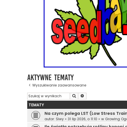
Aktywne tematy
Wyszukiwanie zaawansowane
Szukaj
Wyszukiwanie zaawanso
TEMATY
Na czym polega LST (Low Stress Trai
autor:
Siwy
»
31 lip 2026, o 11:10
» w
Growing Ogó
Ile światła potrzebują rośliny konopi 