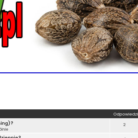
wane
Odpowiedzi
ning)?
2
lnie
dziennie?