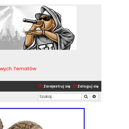
kawych Tematów
Zarejestruj się
Zaloguj się
Szukaj
Wyszukiwanie zaa