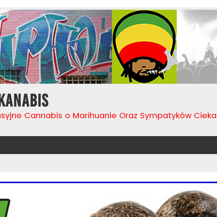
Kanabis
usyjne Cannabis o Marihuanie Oraz Sympatyków Cie