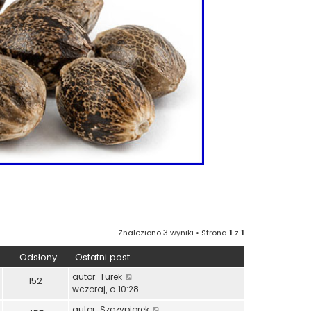
Znaleziono 3 wyniki • Strona
1
z
1
Odsłony
Ostatni post
autor:
Turek
152
wczoraj, o 10:28
autor:
Szczypiorek