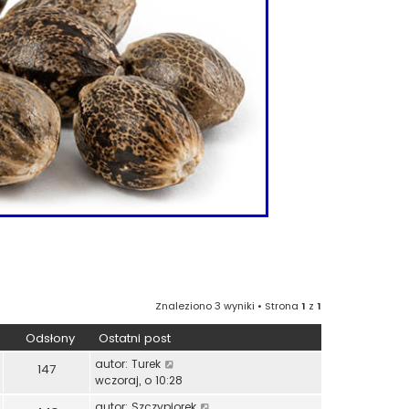
Znaleziono 3 wyniki • Strona
1
z
1
Odsłony
Ostatni post
autor:
Turek
147
wczoraj, o 10:28
autor:
Szczypiorek