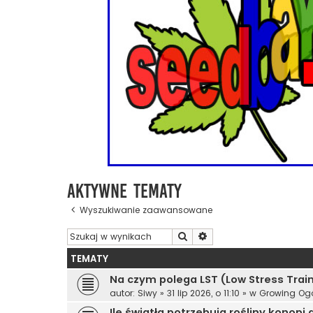
Aktywne tematy
Wyszukiwanie zaawansowane
Szukaj
Wyszukiwanie zaawanso
TEMATY
Na czym polega LST (Low Stress Trai
autor:
Siwy
»
31 lip 2026, o 11:10
» w
Growing Ogó
Ile światła potrzebują rośliny konopi 