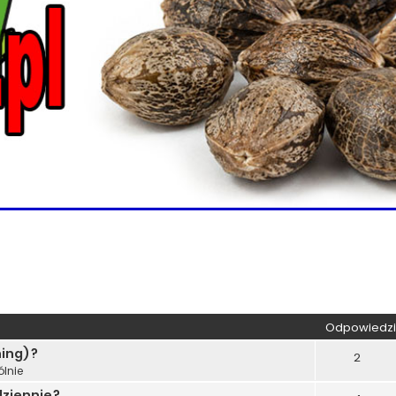
wane
Odpowiedzi
ning)?
2
lnie
dziennie?