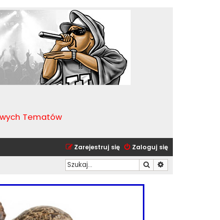
kawych Tematów
Zarejestruj się
Zaloguj się
Szukaj
Wyszukiwanie zaa