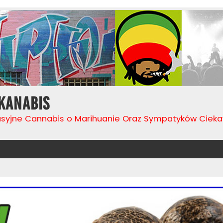
Kanabis
usyjne Cannabis o Marihuanie Oraz Sympatyków Cie