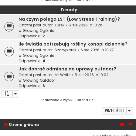
Tematy
Na czym polega LST (Low Stress Training)?
Ostatni post autor:
Turek
«
6 sie 2026, o 10:28
w
Growing Ogólnie
Odpowiedzi:
2
Ile światła potrzebują rośliny konopi dziennie?
Ostatni post autor:
Szczypiorek
«
6 sie 2026, o 10:27
w
Growing Ogólnie
Odpowiedzi:
4
Jak dobrać odmianę do uprawy outdoor?
Ostatni post autor:
Mr White
«
5 sie 2026, o 10:02
w
Growing Outdoor
Odpowiedzi:
6
Znaleziono 3 wyniki • Strona
1
z
1
Przejdź do
Strona główna
Flat Style by
Ian Bradley