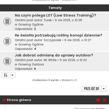
Tematy
Na czym polega LST (Low Stress Training)?
Ostatni post autor:
Turek
«
6 sie 2026, o 10:28
w
Growing Ogólnie
Odpowiedzi:
2
Ile światła potrzebują rośliny konopi dziennie?
Ostatni post autor:
Szczypiorek
«
6 sie 2026, o 10:27
w
Growing Ogólnie
Odpowiedzi:
4
Jak dobrać odmianę do uprawy outdoor?
Ostatni post autor:
Mr White
«
5 sie 2026, o 10:02
w
Growing Outdoor
Odpowiedzi:
6
Znaleziono 3 wyniki • Strona
1
z
1
Przejdź do
Strona główna
Flat Style by
Ian Bradley