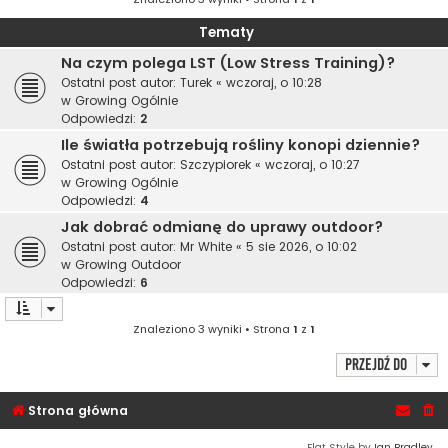
Tematy
Na czym polega LST (Low Stress Training)?
Ostatni post autor:
Turek
«
wczoraj, o 10:28
w
Growing Ogólnie
Odpowiedzi:
2
Ile światła potrzebują rośliny konopi dziennie?
Ostatni post autor:
Szczypiorek
«
wczoraj, o 10:27
w
Growing Ogólnie
Odpowiedzi:
4
Jak dobrać odmianę do uprawy outdoor?
Ostatni post autor:
Mr White
«
5 sie 2026, o 10:02
w
Growing Outdoor
Odpowiedzi:
6
Znaleziono 3 wyniki • Strona
1
z
1
Przejdź do
Strona główna
Flat Style by
Ian Bradley