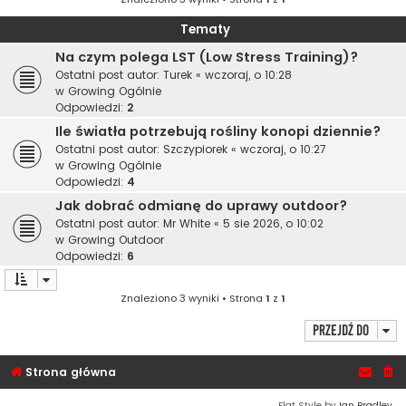
Tematy
Na czym polega LST (Low Stress Training)?
Ostatni post autor:
Turek
«
wczoraj, o 10:28
w
Growing Ogólnie
Odpowiedzi:
2
Ile światła potrzebują rośliny konopi dziennie?
Ostatni post autor:
Szczypiorek
«
wczoraj, o 10:27
w
Growing Ogólnie
Odpowiedzi:
4
Jak dobrać odmianę do uprawy outdoor?
Ostatni post autor:
Mr White
«
5 sie 2026, o 10:02
w
Growing Outdoor
Odpowiedzi:
6
Znaleziono 3 wyniki • Strona
1
z
1
Przejdź do
Strona główna
Flat Style by
Ian Bradley