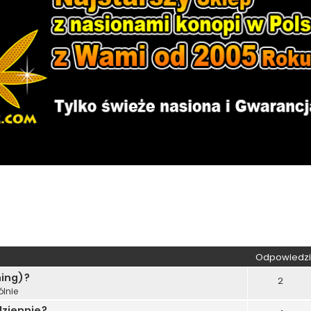
wane
Odpowiedzi
ning)?
2
lnie
dziennie?