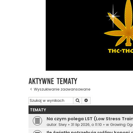
Aktywne tematy
Wyszukiwanie zaawansowane
Szukaj
Wyszukiwanie zaawanso
TEMATY
Na czym polega LST (Low Stress Trai
autor:
Siwy
»
31 lip 2026, o 11:10
» w
Growing Ogó
Ile światła potrzebują rośliny konopi 