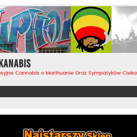
Kanabis
usyjne Cannabis o Marihuanie Oraz Sympatyków Cie