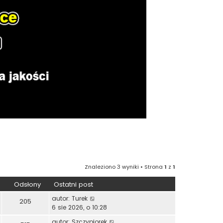
Znaleziono 3 wyniki • Strona
1
z
1
Odsłony
Ostatni post
autor:
Turek
205
6 sie 2026, o 10:28
autor:
Szczypiorek