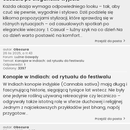
Każda okazja wymaga odpowiedniego looku – tak, aby
czuć się pewnie, wygodnie i stylowo. Dziś podzielę się
kilkoma propozycjami stylizacji, które sprawdzą się w
różnych sytuacjach – od casualowych spotkań po
eleganckie wieczory. 1. Casual – luźny szyk na co dzień Na
co dzień warto postawić na komfort...
Przejdź do posta
autor:
Obscura
26 lis 2025, o 11:43
Forum:
Luźne Gawędy
Temat:
Konopie w Indiach: od rytuału do festiwalu
Odpowiedzi:
1
Odsłony:
3397
Konopie w Indiach: od rytuału do festiwalu
W Indiach konopie indyjskie (Cannabis sativa) mają długą i
fascynującą historię, sięgającą tysiące lat wstecz. Nie były
one jedynie rośliną używaną rekreacyjnie czy leczniczo –
odgrywały także istotną rolę w sferze duchowej i religijnej.
Jednym z najciekawszych przykładów jest bhang, napój
przygotow...
Przejdź do posta
autor:
Obscura