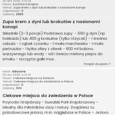
30 wrz 2025, o 12:25
Forum:
Kuchnia Konopna
Temat:
Zupa krem z dyni lub brokułów z nasionami konopi
Odpowiedzi:
0
Odsłony:
2969
Zupa krem z dyni lub brokułów z nasionami
konopi
Składniki (2–3 porcje) Podstawa zupy: - 500 g dyni (np.
hokkaido) lub 400 g brokułów (tylko różyczki) - 1 średnia
cebula - 1 ząbek czosnku - 1 mała marchewka - 1 mała
pietruszka - 1 łyżka oliwy z oliwek - 600 ml bulionu
warzywnego lub wody - sól i świeżo mielony pieprz do
smaku - szczypta gałki mus...
Przejdź do posta
autor:
Obscura
30 wrz 2025, o 12:14
Forum:
Ciekawe Miejsca na Świecie
Temat:
Ciekawe miejsca do zwiedzenia w Polsce
Odpowiedzi:
0
Odsłony:
3101
Ciekawe miejsca do zwiedzenia w Polsce
Przyroda i krajobrazy - Suwalski Park Krajobrazowy –
idealny dla miłośników ciszy i natury. Znajdziesz tu
polodowcowe jeziora, m.in. najgłębsze w Polsce – Jezioro