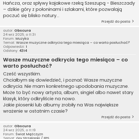
Hańcza, oraz spływy kajakowe rzeką Szeszupą - Bieszczady
– dzikie góry z połoninami i szlakami, które pozwalają
poczuć się blisko natury...
Przejdź do posta
autor:
Obscura
24 wrz 2025, o 11:31
Forum:
Muzyka
Temat:
Wasze muzyczne odkrycia tego miesiąca – co warto posłuchać?
Odpowiedzi:
1
Odsłony:
4314
Wasze muzyczne odkrycia tego miesiąca – co
warto posłuchać?
Cześć wszystkim.
Chciałbym się dowiedzieć, i poznać Wasze muzyczne
odkrycia. Nie mam konkretnego upodobania muzyczne.
Może to być nowy artysta, album, singiel albo nawet stary
klasyk, który odkryliście na nowo.
Jakie piosenki lub albumy zrobiły na Was największe
wrażenie w ostatnim czasie?
Przejdź do posta
autor:
Obscura
24 wrz 2025, o 11:19
Forum:
Świat Mężczyzn
Temat:
Gry Strzelanki / FPS