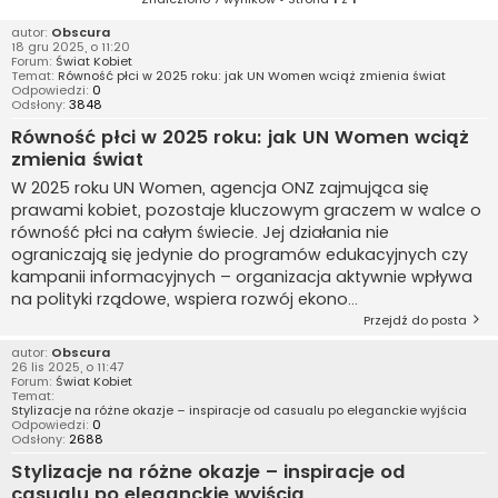
autor:
Obscura
18 gru 2025, o 11:20
Forum:
Świat Kobiet
Temat:
Równość płci w 2025 roku: jak UN Women wciąż zmienia świat
Odpowiedzi:
0
Odsłony:
3848
Równość płci w 2025 roku: jak UN Women wciąż
zmienia świat
W 2025 roku UN Women, agencja ONZ zajmująca się
prawami kobiet, pozostaje kluczowym graczem w walce o
równość płci na całym świecie. Jej działania nie
ograniczają się jedynie do programów edukacyjnych czy
kampanii informacyjnych – organizacja aktywnie wpływa
na polityki rządowe, wspiera rozwój ekono...
Przejdź do posta
autor:
Obscura
26 lis 2025, o 11:47
Forum:
Świat Kobiet
Temat:
Stylizacje na różne okazje – inspiracje od casualu po eleganckie wyjścia
Odpowiedzi:
0
Odsłony:
2688
Stylizacje na różne okazje – inspiracje od
casualu po eleganckie wyjścia