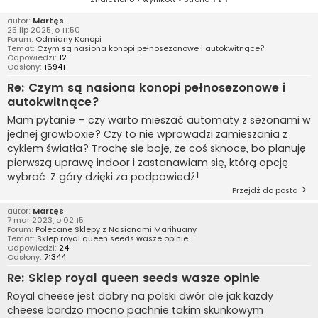
autor:
Martęs
25 lip 2025, o 11:50
Forum:
Odmiany Konopi
Temat:
Czym są nasiona konopi pełnosezonowe i autokwitnące?
Odpowiedzi:
12
Odsłony:
16941
Re: Czym są nasiona konopi pełnosezonowe i
autokwitnące?
Mam pytanie – czy warto mieszać automaty z sezonami w
jednej growboxie? Czy to nie wprowadzi zamieszania z
cyklem światła? Trochę się boję, że coś sknocę, bo planuję
pierwszą uprawę indoor i zastanawiam się, którą opcję
wybrać. Z góry dzięki za podpowiedź!
Przejdź do posta
autor:
Martęs
7 mar 2023, o 02:15
Forum:
Polecane Sklepy z Nasionami Marihuany
Temat:
Sklep royal queen seeds wasze opinie
Odpowiedzi:
24
Odsłony:
71344
Re: Sklep royal queen seeds wasze opinie
Royal cheese jest dobry na polski dwór ale jak każdy
cheese bardzo mocno pachnie takim skunkowym