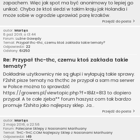
zapachem. Więc jak spot ma być anonimowy to lepiej go
unikać. Chyba że ktoś siedzi w takim kraju jak Holandia i
może sobie w ogrodzie uprawiać parę krzaków.
Przejdź do posta
autor:
Martęs
8 paź 2019, o 13:44
Forum:
Luźne Gawędy
Temat:
Przypał thc-thc, czemu ktoś zakłada takie tematy?
Odpowiedzi:
22
Odsłony:
61250
Re: Przypał thc-thc, czemu ktoś zakłada takie
tematy?
Dokładnie użytkownicy nie są głupi i wyłapują takie sprawy.
F2shit pisze tematy na thcthc że przypał a sam ma serwer
w Polsce można to sprawdzić
https://growers.pl/viewtopic.php?f=18&t=813 to dopiero
przypał. A te całe zjeba** forum haszysz com tak bardzo
promuje f2shita jako najlepszy sklep. Ja...
Przejdź do posta
autor:
Martęs
2 maja 2016, o 22:58
Forum:
Polecane Sklepy z Nasionami Marihuany
Temat:
THC-THC.COM Najlepszy Sklep z Nasionami Marihuany
Odpowiedzi:
149