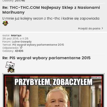
Odsłony:
2511746
Re: THC-THC.COM Najlepszy Sklep z Nasionami
Marihuany
U mnie już kolejny sezon z thc-thc i ładnie się zapowiada
Przejdź do posta
autor:
Martęs
26 paź 2015, o 11:28
Forum:
Luźne Gawędy
Temat:
PiS wygrał wybory parlamentarne 2015
Odpowiedzi:
17
Odsłony:
43436
Re: PiS wygrał wybory parlamentarne 2015