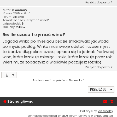
Przejdź do posta
autor:
Owocowy
15 mar 2015, o 19:10
Forum:
Alkohol
Temat:
Ile czasu trzymać wino?
Odpowiedzi:
8
Odsłony:
24482
Re: Ile czasu trzymać wino?
Jagoda winko po miesiącu będzie smakowało jak woda
po myciu podłóg. Winko musi swoje odstać i czasem jest
to bardzo długi okres czasu, opłaca się to jednak. Porównaj
wino, które leżakuje miesiąc i takie, które leżakuje przez rok.
Wierz mi, że zobaczysz a właściwie poczujesz różnicę.
Przejdź do posta
Znaleziono 31 wyników • Strona
1
z
1
Przejdź do
Strona główna
Flat Style by
Ian Bradley
Technologię dostarcza
phpBB
® Forum Software © phpBB Limited