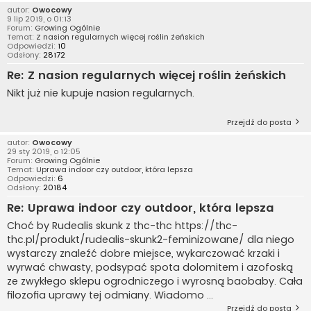
autor:
Owocowy
9 lip 2019, o 01:13
Forum:
Growing Ogólnie
Temat:
Z nasion regularnych więcej roślin żeńskich
Odpowiedzi:
10
Odsłony:
28172
Re: Z nasion regularnych więcej roślin żeńskich
Nikt już nie kupuje nasion regularnych.
Przejdź do posta
autor:
Owocowy
29 sty 2019, o 12:05
Forum:
Growing Ogólnie
Temat:
Uprawa indoor czy outdoor, która lepsza
Odpowiedzi:
6
Odsłony:
20184
Re: Uprawa indoor czy outdoor, która lepsza
Choć by Rudealis skunk z thc-thc https://thc-
thc.pl/produkt/rudealis-skunk2-feminizowane/ dla niego
wystarczy znaleźć dobre miejsce, wykarczować krzaki i
wyrwać chwasty, podsypać spota dolomitem i azofoską
ze zwykłego sklepu ogrodniczego i wyrosną baobaby. Cała
filozofia uprawy tej odmiany. Wiadomo ...
Przejdź do posta