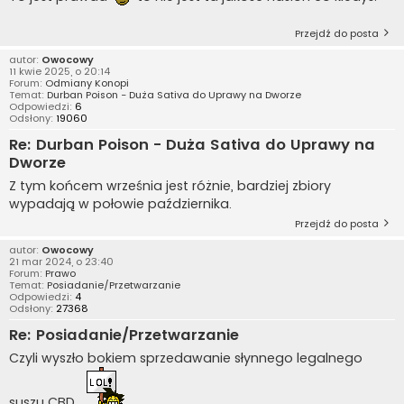
Przejdź do posta
autor:
Owocowy
11 kwie 2025, o 20:14
Forum:
Odmiany Konopi
Temat:
Durban Poison - Duża Sativa do Uprawy na Dworze
Odpowiedzi:
6
Odsłony:
19060
Re: Durban Poison - Duża Sativa do Uprawy na
Dworze
Z tym końcem września jest różnie, bardziej zbiory
wypadają w połowie października.
Przejdź do posta
autor:
Owocowy
21 mar 2024, o 23:40
Forum:
Prawo
Temat:
Posiadanie/Przetwarzanie
Odpowiedzi:
4
Odsłony:
27368
Re: Posiadanie/Przetwarzanie
Czyli wyszło bokiem sprzedawanie słynnego legalnego
suszu CBD