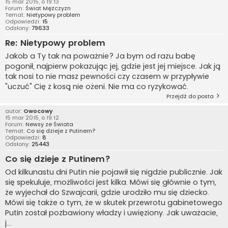
15 mar 2015, o 19:13
Forum:
Świat Mężczyzn
Temat:
Nietypowy problem
Odpowiedzi:
15
Odsłony:
79633
Re: Nietypowy problem
Jakob a Ty tak na poważnie? Ja bym od razu babę
pogonił, najpierw pokazując jej, gdzie jest jej miejsce. Jak ją
tak nosi to nie masz pewności czy czasem w przypływie
"uczuć" Cię z kosą nie ożeni. Nie ma co ryzykować.
Przejdź do posta
autor:
Owocowy
15 mar 2015, o 19:12
Forum:
Newsy ze Świata
Temat:
Co się dzieje z Putinem?
Odpowiedzi:
8
Odsłony:
25443
Co się dzieje z Putinem?
Od kilkunastu dni Putin nie pojawił się nigdzie publicznie. Jak
się spekuluje, możliwości jest kilka. Mówi się głównie o tym,
że wyjechał do Szwajcarii, gdzie urodziło mu się dziecko.
Mówi się także o tym, że w skutek przewrotu gabinetowego
Putin został pozbawiony władzy i uwięziony. Jak uważacie,
j...