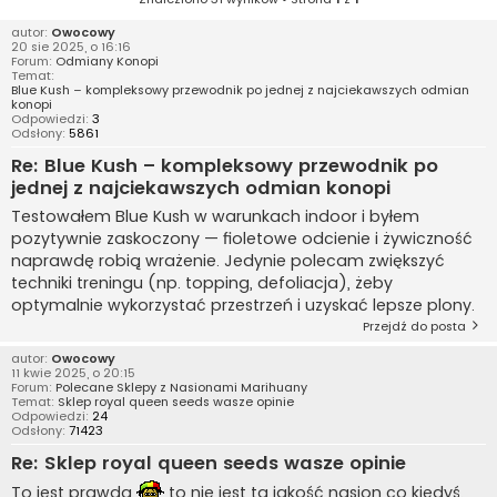
autor:
Owocowy
20 sie 2025, o 16:16
Forum:
Odmiany Konopi
Temat:
Blue Kush – kompleksowy przewodnik po jednej z najciekawszych odmian
konopi
Odpowiedzi:
3
Odsłony:
5861
Re: Blue Kush – kompleksowy przewodnik po
jednej z najciekawszych odmian konopi
Testowałem Blue Kush w warunkach indoor i byłem
pozytywnie zaskoczony — fioletowe odcienie i żywiczność
naprawdę robią wrażenie. Jedynie polecam zwiększyć
techniki treningu (np. topping, defoliacja), żeby
optymalnie wykorzystać przestrzeń i uzyskać lepsze plony.
Przejdź do posta
autor:
Owocowy
11 kwie 2025, o 20:15
Forum:
Polecane Sklepy z Nasionami Marihuany
Temat:
Sklep royal queen seeds wasze opinie
Odpowiedzi:
24
Odsłony:
71423
Re: Sklep royal queen seeds wasze opinie
To jest prawda
to nie jest ta jakość nasion co kiedyś.