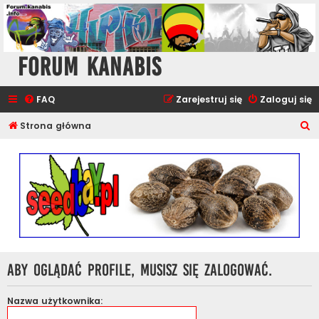
Forum Kanabis
FAQ
Zarejestruj się
Zaloguj się
S
Strona główna
z
u
k
a
j
Aby oglądać profile, musisz się zalogować.
Nazwa użytkownika: