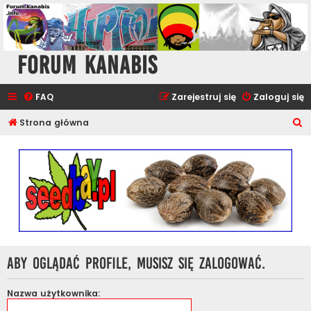
Forum Kanabis
FAQ
Zarejestruj się
Zaloguj się
S
Strona główna
z
u
k
a
j
Aby oglądać profile, musisz się zalogować.
Nazwa użytkownika: