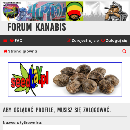
Forum Kanabis
FAQ
Zarejestruj się
Zaloguj się
S
Strona główna
z
u
k
a
j
Aby oglądać profile, musisz się zalogować.
Nazwa użytkownika: