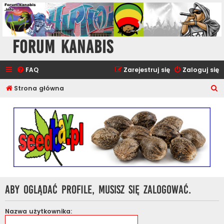
Forum Kanabis
FAQ
Zarejestruj się
Zaloguj się
S
Strona główna
z
u
k
a
j
Aby oglądać profile, musisz się zalogować.
Nazwa użytkownika: