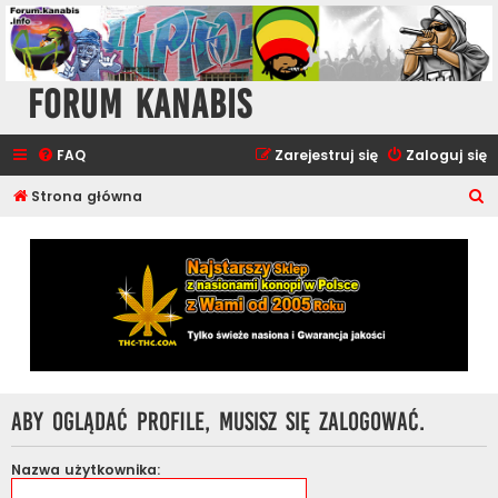
Forum Kanabis
FAQ
Zarejestruj się
Zaloguj się
S
Strona główna
z
u
k
a
j
Aby oglądać profile, musisz się zalogować.
Nazwa użytkownika: