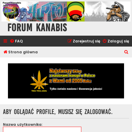
Forum Kanabis
FAQ
Zarejestruj się
Zaloguj się
S
Strona główna
z
u
k
a
j
Aby oglądać profile, musisz się zalogować.
Nazwa użytkownika: