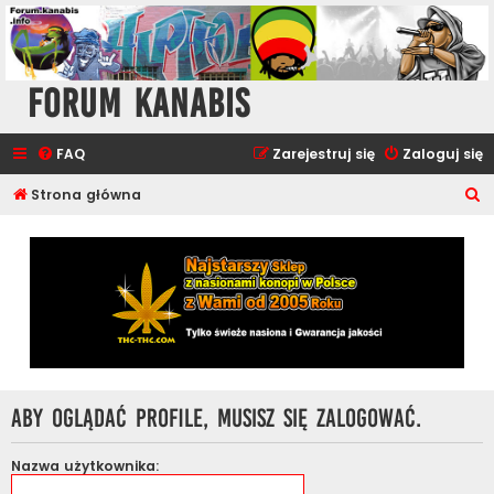
Forum Kanabis
FAQ
Zarejestruj się
Zaloguj się
S
Strona główna
z
u
k
a
j
Aby oglądać profile, musisz się zalogować.
Nazwa użytkownika: