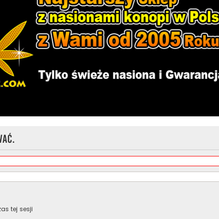
wać.
s tej sesji