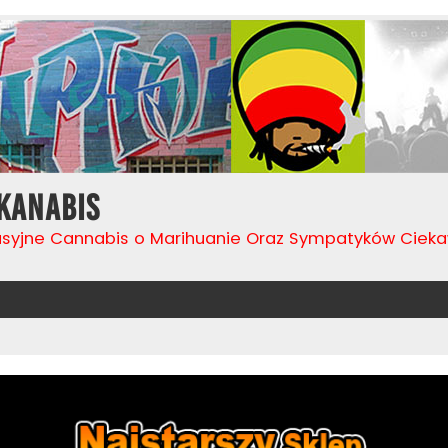
Kanabis
usyjne Cannabis o Marihuanie Oraz Sympatyków Cie