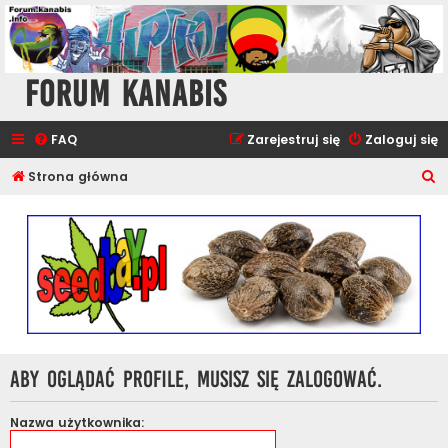
Forum Kanabis
FAQ
Zarejestruj się
Zaloguj się
S
Strona główna
z
u
k
a
j
Aby oglądać profile, musisz się zalogować.
Nazwa użytkownika: