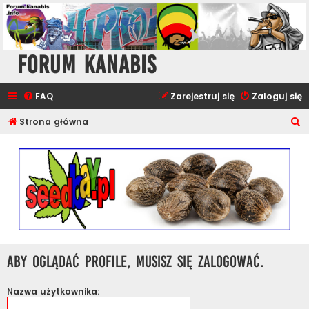
Forum Kanabis
FAQ
Zarejestruj się
Zaloguj się
S
Strona główna
z
u
k
a
j
Aby oglądać profile, musisz się zalogować.
Nazwa użytkownika: