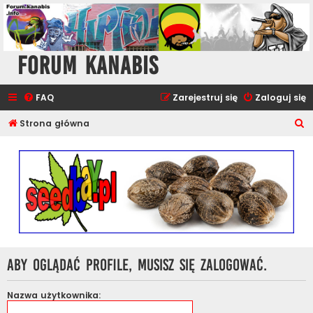
Forum Kanabis
FAQ
Zarejestruj się
Zaloguj się
S
Strona główna
z
u
k
a
j
Aby oglądać profile, musisz się zalogować.
Nazwa użytkownika: