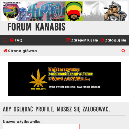
Forum Kanabis
FAQ
Zarejestruj się
Zaloguj się
S
Strona główna
z
u
k
a
j
Aby oglądać profile, musisz się zalogować.
Nazwa użytkownika: