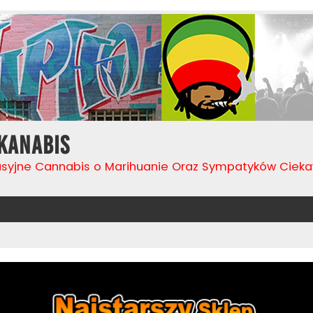
Kanabis
usyjne Cannabis o Marihuanie Oraz Sympatyków Cie