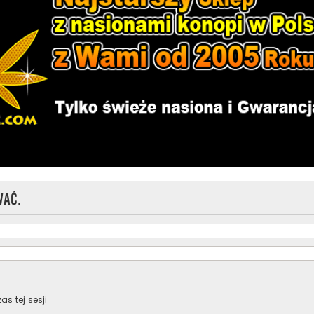
wać.
s tej sesji