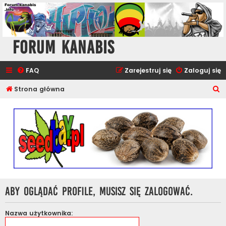
Forum Kanabis
FAQ
Zarejestruj się
Zaloguj się
S
Strona główna
z
u
k
a
j
Aby oglądać profile, musisz się zalogować.
Nazwa użytkownika: