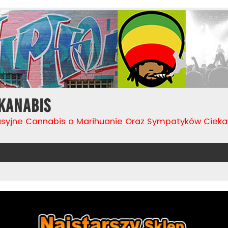
Kanabis
usyjne Cannabis o Marihuanie Oraz Sympatyków Cie