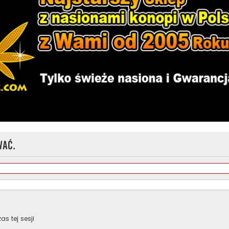
wać.
s tej sesji