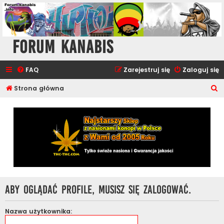
Forum Kanabis
FAQ
Zarejestruj się
Zaloguj się
S
Strona główna
z
u
k
a
j
Aby oglądać profile, musisz się zalogować.
Nazwa użytkownika: