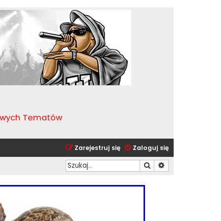
kawych Tematów
Zarejestruj się
Zaloguj się
Szukaj
Wyszukiwanie zaa