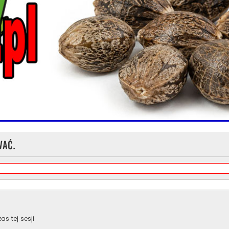
wać.
s tej sesji