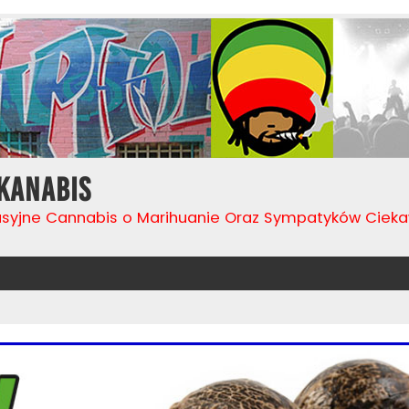
Kanabis
usyjne Cannabis o Marihuanie Oraz Sympatyków Cie